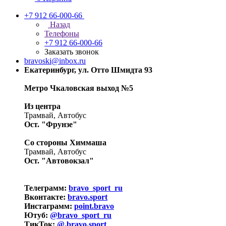
+7 912 66-000-66
Назад
Телефоны
+7 912 66-000-66
Заказать звонок
bravoski@inbox.ru
Екатеринбург, ул. Отто Шмидта 93
Метро Чкаловская выход №5
Из центра
Трамвай, Автобус
Ост. "Фрунзе"
Со стороны Химмаша
Трамвай, Автобус
Ост. "Автовокзал"
Телеграмм:
bravo_sport_ru
Вконтакте:
bravo.sport
Инстаграмм:
point.bravo
Ютуб:
@bravo_sport_ru
ТикТок:
@.bravo.sport