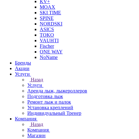
KV+
MOAX
SKI TIME
SPINE
NORDSKI
ASICS
TOKO
VAUHTI
Fischer
ONE WAY
NoName
Бренды
Акции
Услуги
Назад
Услуги
Аренда лыж, лыжероллеров
Подготовка лыж
Ремонт лыж и палок
Установка креплений
Индивидуальный Тренер
Компания
Назад
Компания
Магазин