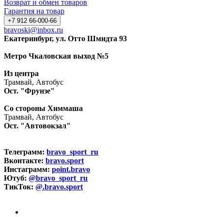
Возврат и обмен товаров
Гарантия на товар
+7 912 66-000-66
bravoski@inbox.ru
Екатеринбург, ул. Отто Шмидта 93
Метро Чкаловская выход №5
Из центра
Трамвай, Автобус
Ост. "Фрунзе"
Со стороны Химмаша
Трамвай, Автобус
Ост. "Автовокзал"
Телеграмм:
bravo_sport_ru
Вконтакте:
bravo.sport
Инстаграмм:
point.bravo
Ютуб:
@bravo_sport_ru
ТикТок:
@.bravo.sport