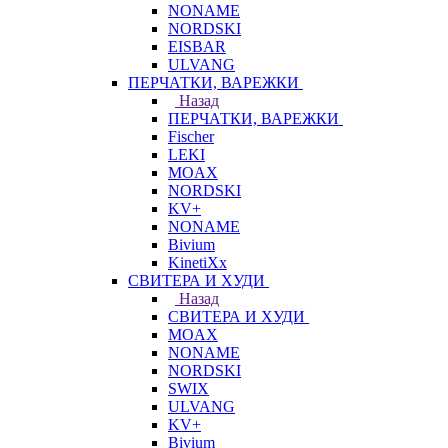
NONAME
NORDSKI
EISBAR
ULVANG
ПЕРЧАТКИ, ВАРЕЖКИ
Назад
ПЕРЧАТКИ, ВАРЕЖКИ
Fischer
LEKI
MOAX
NORDSKI
KV+
NONAME
Bivium
KinetiXx
СВИТЕРА И ХУДИ
Назад
СВИТЕРА И ХУДИ
MOAX
NONAME
NORDSKI
SWIX
ULVANG
KV+
Bivium