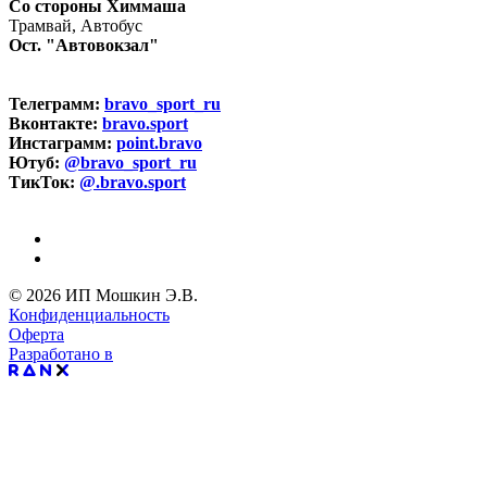
Со стороны Химмаша
Трамвай, Автобус
Ост. "Автовокзал"
Телеграмм:
bravo_sport_ru
Вконтакте:
bravo.sport
Инстаграмм:
point.bravo
Ютуб:
@bravo_sport_ru
ТикТок:
@.bravo.sport
© 2026 ИП Мошкин Э.В.
Конфиденциальность
Оферта
Разработано в