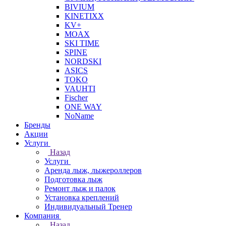
BIVIUM
KINETIXX
KV+
MOAX
SKI TIME
SPINE
NORDSKI
ASICS
TOKO
VAUHTI
Fischer
ONE WAY
NoName
Бренды
Акции
Услуги
Назад
Услуги
Аренда лыж, лыжероллеров
Подготовка лыж
Ремонт лыж и палок
Установка креплений
Индивидуальный Тренер
Компания
Назад