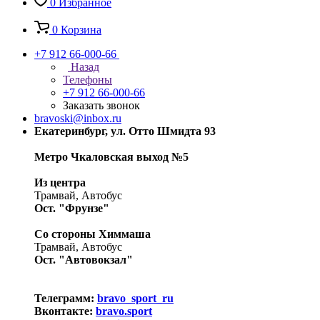
0
Избранное
0
Корзина
+7 912 66-000-66
Назад
Телефоны
+7 912 66-000-66
Заказать звонок
bravoski@inbox.ru
Екатеринбург, ул. Отто Шмидта 93
Метро Чкаловская выход №5
Из центра
Трамвай, Автобус
Ост. "Фрунзе"
Со стороны Химмаша
Трамвай, Автобус
Ост. "Автовокзал"
Телеграмм:
bravo_sport_ru
Вконтакте:
bravo.sport