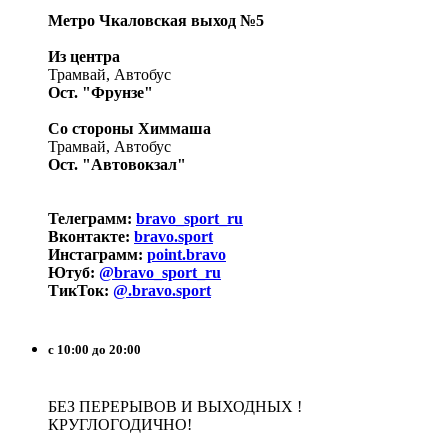
Метро Чкаловская выход №5
Из центра
Трамвай, Автобус
Ост. "Фрунзе"
Со стороны Химмаша
Трамвай, Автобус
Ост. "Автовокзал"
Телеграмм:
bravo_sport_ru
Вконтакте:
bravo.sport
Инстаграмм:
point.bravo
Ютуб:
@bravo_sport_ru
ТикТок:
@.bravo.sport
с 10:00 до 20:00
БЕЗ ПЕРЕРЫВОВ И ВЫХОДНЫХ !
КРУГЛОГОДИЧНО!