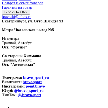
Возврат и обмен товаров
Гарантия на товар
+7 912 66-000-66
bravoski@inbox.ru
Екатеринбург, ул. Отто Шмидта 93
Метро Чкаловская выход №5
Из центра
Трамвай, Автобус
Ост. "Фрунзе"
Со стороны Химмаша
Трамвай, Автобус
Ост. "Автовокзал"
Телеграмм:
bravo_sport_ru
Вконтакте:
bravo.sport
Инстаграмм:
point.bravo
Ютуб:
@bravo_sport_ru
ТикТок:
@.bravo.sport