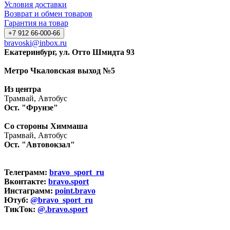
Условия доставки
Возврат и обмен товаров
Гарантия на товар
+7 912 66-000-66
bravoski@inbox.ru
Екатеринбург, ул. Отто Шмидта 93
Метро Чкаловская выход №5
Из центра
Трамвай, Автобус
Ост. "Фрунзе"
Со стороны Химмаша
Трамвай, Автобус
Ост. "Автовокзал"
Телеграмм:
bravo_sport_ru
Вконтакте:
bravo.sport
Инстаграмм:
point.bravo
Ютуб:
@bravo_sport_ru
ТикТок:
@.bravo.sport