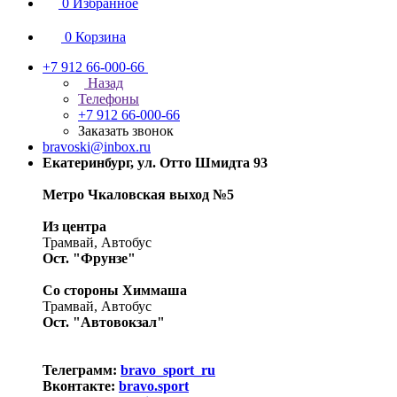
0
Избранное
0
Корзина
+7 912 66-000-66
Назад
Телефоны
+7 912 66-000-66
Заказать звонок
bravoski@inbox.ru
Екатеринбург, ул. Отто Шмидта 93
Метро Чкаловская выход №5
Из центра
Трамвай, Автобус
Ост. "Фрунзе"
Со стороны Химмаша
Трамвай, Автобус
Ост. "Автовокзал"
Телеграмм:
bravo_sport_ru
Вконтакте:
bravo.sport