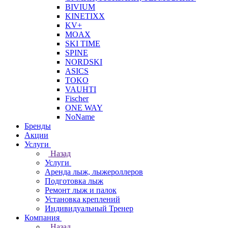
BIVIUM
KINETIXX
KV+
MOAX
SKI TIME
SPINE
NORDSKI
ASICS
TOKO
VAUHTI
Fischer
ONE WAY
NoName
Бренды
Акции
Услуги
Назад
Услуги
Аренда лыж, лыжероллеров
Подготовка лыж
Ремонт лыж и палок
Установка креплений
Индивидуальный Тренер
Компания
Назад