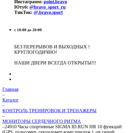
Инстаграмм:
point.bravo
Ютуб:
@bravo_sport_ru
ТикТок:
@.bravo.sport
с 10:00 до 20:00
БЕЗ ПЕРЕРЫВОВ И ВЫХОДНЫХ !
КРУГЛОГОДИЧНО!
НАШИ ДВЕРИ ВСЕГДА ОТКРЫТЫ!!!
Главная
–
Каталог
–
КОНТРОЛЬ ТРЕНИРОВОК И ТРЕНАЖЕРЫ
–
МОНИТОРЫ СЕРДЕЧНОГО РИТМА
–
24910 Часы спортивные SIGMA ID.RUN HR 10 функций
(GPS, пульсомер, секундомер,комп.прилож.), цв.синий