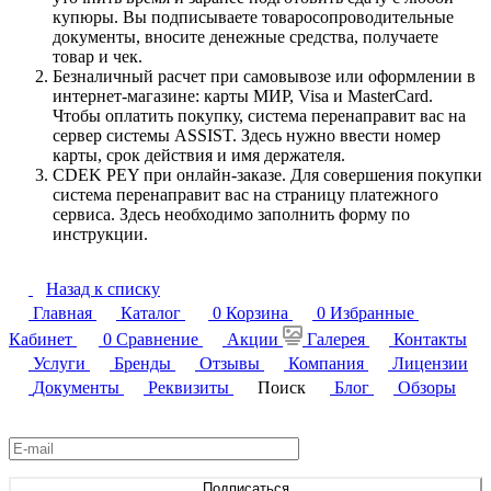
купюры. Вы подписываете товаросопроводительные
документы, вносите денежные средства, получаете
товар и чек.
Безналичный расчет при самовывозе или оформлении в
интернет-магазине: карты МИР, Visa и MasterCard.
Чтобы оплатить покупку, система перенаправит вас на
сервер системы ASSIST. Здесь нужно ввести номер
карты, срок действия и имя держателя.
CDEK PEY при онлайн-заказе. Для совершения покупки
система перенаправит вас на страницу платежного
сервиса. Здесь необходимо заполнить форму по
инструкции.
Назад к списку
Главная
Каталог
0
Корзина
0
Избранные
Кабинет
0
Сравнение
Акции
Галерея
Контакты
Услуги
Бренды
Отзывы
Компания
Лицензии
Документы
Реквизиты
Поиск
Блог
Обзоры
Подписаться
на новости и акции
Подписаться