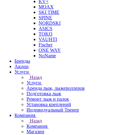
KV+
MOAX
SKI TIME
SPINE
NORDSKI
ASICS
TOKO
VAUHTI
Fischer
ONE WAY
NoName
Бренды
Акции
Услуги
Назад
Услуги
Аренда лыж, лыжероллеров
Подготовка лыж
Ремонт лыж и палок
Установка креплений
Индивидуальный Тренер
Компания
Назад
Компания
Магазин