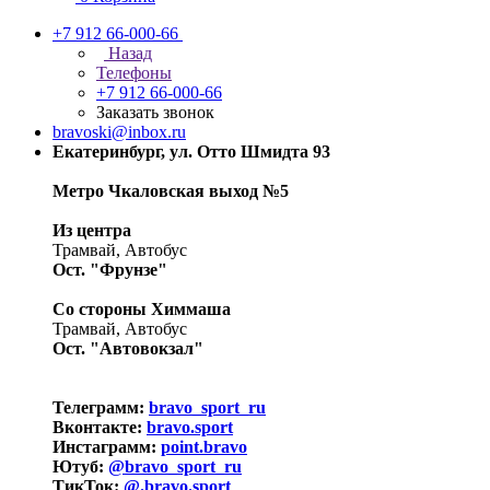
+7 912 66-000-66
Назад
Телефоны
+7 912 66-000-66
Заказать звонок
bravoski@inbox.ru
Екатеринбург, ул. Отто Шмидта 93
Метро Чкаловская выход №5
Из центра
Трамвай, Автобус
Ост. "Фрунзе"
Со стороны Химмаша
Трамвай, Автобус
Ост. "Автовокзал"
Телеграмм:
bravo_sport_ru
Вконтакте:
bravo.sport
Инстаграмм:
point.bravo
Ютуб:
@bravo_sport_ru
ТикТок:
@.bravo.sport