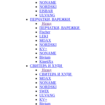
NONAME
NORDSKI
EISBAR
ULVANG
ПЕРЧАТКИ, ВАРЕЖКИ
Назад
ПЕРЧАТКИ, ВАРЕЖКИ
Fischer
LEKI
MOAX
NORDSKI
KV+
NONAME
Bivium
KinetiXx
СВИТЕРА И ХУДИ
Назад
СВИТЕРА И ХУДИ
MOAX
NONAME
NORDSKI
SWIX
ULVANG
KV+
Bivium