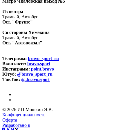
Метро Чкаловская выход №5
Из центра
Трамвай, Автобус
Ост. "Фрунзе"
Со стороны Химмаша
Трамвай, Автобус
Ост. "Автовокзал"
Телеграмм:
bravo_sport_ru
Вконтакте:
bravo.sport
Инстаграмм:
point.bravo
Ютуб:
@bravo_sport_ru
ТикТок:
@.bravo.sport
© 2026 ИП Мошкин Э.В.
Конфиденциальность
Оферта
Разработано в