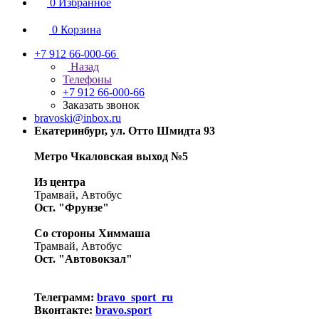
0
Избранное
0
Корзина
+7 912 66-000-66
Назад
Телефоны
+7 912 66-000-66
Заказать звонок
bravoski@inbox.ru
Екатеринбург, ул. Отто Шмидта 93
Метро Чкаловская выход №5
Из центра
Трамвай, Автобус
Ост. "Фрунзе"
Со стороны Химмаша
Трамвай, Автобус
Ост. "Автовокзал"
Телеграмм:
bravo_sport_ru
Вконтакте:
bravo.sport