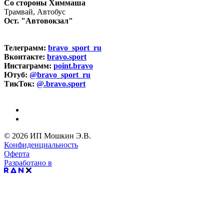
Со стороны Химмаша
Трамвай, Автобус
Ост. "Автовокзал"
Телеграмм:
bravo_sport_ru
Вконтакте:
bravo.sport
Инстаграмм:
point.bravo
Ютуб:
@bravo_sport_ru
ТикТок:
@.bravo.sport
© 2026 ИП Мошкин Э.В.
Конфиденциальность
Оферта
Разработано в