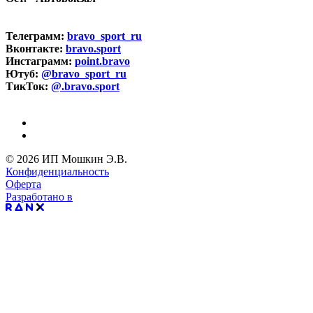
Телеграмм:
bravo_sport_ru
Вконтакте:
bravo.sport
Инстаграмм:
point.bravo
Ютуб:
@bravo_sport_ru
ТикТок:
@.bravo.sport
© 2026 ИП Мошкин Э.В.
Конфиденциальность
Оферта
Разработано в