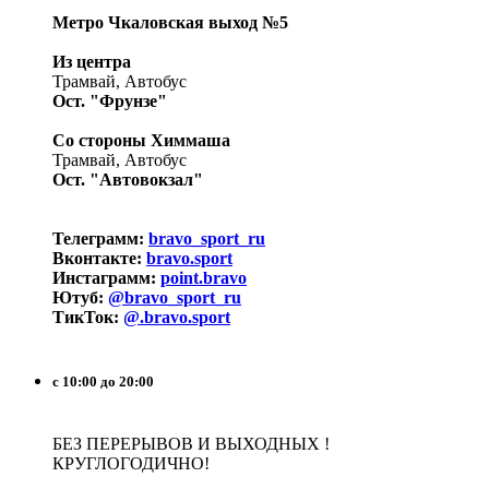
Метро Чкаловская выход №5
Из центра
Трамвай, Автобус
Ост. "Фрунзе"
Со стороны Химмаша
Трамвай, Автобус
Ост. "Автовокзал"
Телеграмм:
bravo_sport_ru
Вконтакте:
bravo.sport
Инстаграмм:
point.bravo
Ютуб:
@bravo_sport_ru
ТикТок:
@.bravo.sport
с 10:00 до 20:00
БЕЗ ПЕРЕРЫВОВ И ВЫХОДНЫХ !
КРУГЛОГОДИЧНО!