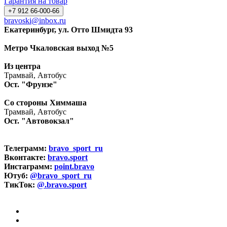
Гарантия на товар
+7 912 66-000-66
bravoski@inbox.ru
Екатеринбург, ул. Отто Шмидта 93
Метро Чкаловская выход №5
Из центра
Трамвай, Автобус
Ост. "Фрунзе"
Со стороны Химмаша
Трамвай, Автобус
Ост. "Автовокзал"
Телеграмм:
bravo_sport_ru
Вконтакте:
bravo.sport
Инстаграмм:
point.bravo
Ютуб:
@bravo_sport_ru
ТикТок:
@.bravo.sport