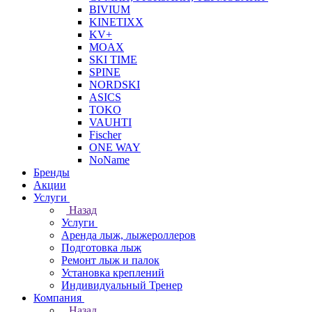
BIVIUM
KINETIXX
KV+
MOAX
SKI TIME
SPINE
NORDSKI
ASICS
TOKO
VAUHTI
Fischer
ONE WAY
NoName
Бренды
Акции
Услуги
Назад
Услуги
Аренда лыж, лыжероллеров
Подготовка лыж
Ремонт лыж и палок
Установка креплений
Индивидуальный Тренер
Компания
Назад