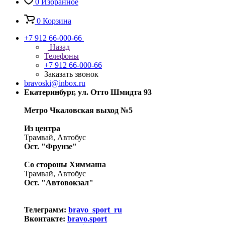
0
Избранное
0
Корзина
+7 912 66-000-66
Назад
Телефоны
+7 912 66-000-66
Заказать звонок
bravoski@inbox.ru
Екатеринбург, ул. Отто Шмидта 93
Метро Чкаловская выход №5
Из центра
Трамвай, Автобус
Ост. "Фрунзе"
Со стороны Химмаша
Трамвай, Автобус
Ост. "Автовокзал"
Телеграмм:
bravo_sport_ru
Вконтакте:
bravo.sport