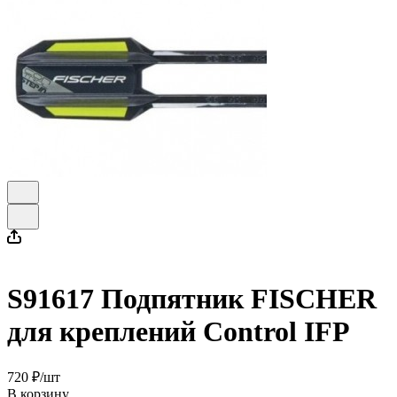
S91617 Подпятник FISCHER
для креплений Control IFP
720 ₽/
шт
В корзину