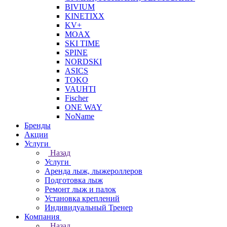
BIVIUM
KINETIXX
KV+
MOAX
SKI TIME
SPINE
NORDSKI
ASICS
TOKO
VAUHTI
Fischer
ONE WAY
NoName
Бренды
Акции
Услуги
Назад
Услуги
Аренда лыж, лыжероллеров
Подготовка лыж
Ремонт лыж и палок
Установка креплений
Индивидуальный Тренер
Компания
Назад