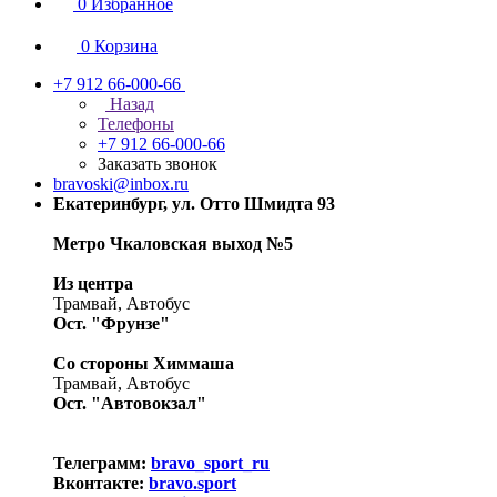
0
Избранное
0
Корзина
+7 912 66-000-66
Назад
Телефоны
+7 912 66-000-66
Заказать звонок
bravoski@inbox.ru
Екатеринбург, ул. Отто Шмидта 93
Метро Чкаловская выход №5
Из центра
Трамвай, Автобус
Ост. "Фрунзе"
Со стороны Химмаша
Трамвай, Автобус
Ост. "Автовокзал"
Телеграмм:
bravo_sport_ru
Вконтакте:
bravo.sport