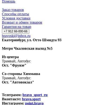
Помощь
Заказ товаров
Способы оплаты
Условия доставки
Возврат и обмен товаров
Гарантия на товар
+7 912 66-000-66
bravoski@inbox.ru
Екатеринбург, ул. Отто Шмидта 93
Метро Чкаловская выход №5
Из центра
Трамвай, Автобус
Ост. "Фрунзе"
Со стороны Химмаша
Трамвай, Автобус
Ост. "Автовокзал"
Телеграмм:
bravo_sport_ru
Вконтакте:
bravo.sport
Инстаграмм:
point.bravo