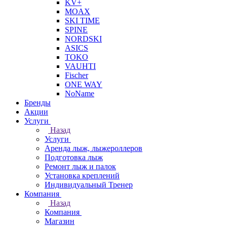
KV+
MOAX
SKI TIME
SPINE
NORDSKI
ASICS
TOKO
VAUHTI
Fischer
ONE WAY
NoName
Бренды
Акции
Услуги
Назад
Услуги
Аренда лыж, лыжероллеров
Подготовка лыж
Ремонт лыж и палок
Установка креплений
Индивидуальный Тренер
Компания
Назад
Компания
Магазин