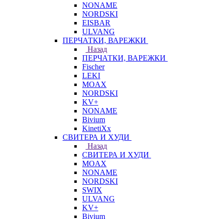
NONAME
NORDSKI
EISBAR
ULVANG
ПЕРЧАТКИ, ВАРЕЖКИ
Назад
ПЕРЧАТКИ, ВАРЕЖКИ
Fischer
LEKI
MOAX
NORDSKI
KV+
NONAME
Bivium
KinetiXx
СВИТЕРА И ХУДИ
Назад
СВИТЕРА И ХУДИ
MOAX
NONAME
NORDSKI
SWIX
ULVANG
KV+
Bivium