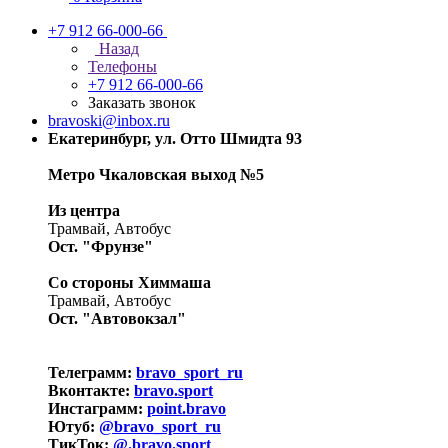
+7 912 66-000-66
Назад
Телефоны
+7 912 66-000-66
Заказать звонок
bravoski@inbox.ru
Екатеринбург, ул. Отто Шмидта 93
Метро Чкаловская выход №5
Из центра
Трамвай, Автобус
Ост. "Фрунзе"
Со стороны Химмаша
Трамвай, Автобус
Ост. "Автовокзал"
Телеграмм:
bravo_sport_ru
Вконтакте:
bravo.sport
Инстаграмм:
point.bravo
Ютуб:
@bravo_sport_ru
ТикТок:
@.bravo.sport