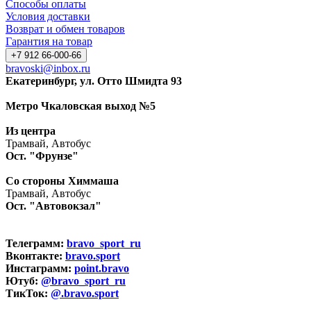
Способы оплаты
Условия доставки
Возврат и обмен товаров
Гарантия на товар
+7 912 66-000-66
bravoski@inbox.ru
Екатеринбург, ул. Отто Шмидта 93
Метро Чкаловская выход №5
Из центра
Трамвай, Автобус
Ост. "Фрунзе"
Со стороны Химмаша
Трамвай, Автобус
Ост. "Автовокзал"
Телеграмм:
bravo_sport_ru
Вконтакте:
bravo.sport
Инстаграмм:
point.bravo
Ютуб:
@bravo_sport_ru
ТикТок:
@.bravo.sport