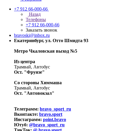
+7 912 66-000-66
Назад
Телефоны
+7 912 66-000-66
Заказать звонок
bravoski@inbox.ru
Екатеринбург, ул. Отто Шмидта 93
Метро Чкаловская выход №5
Из центра
Трамвай, Автобус
Ост. "Фрунзе"
Со стороны Химмаша
Трамвай, Автобус
Ост. "Автовокзал"
Телеграмм:
bravo_sport_ru
Вконтакте:
bravo.sport
Инстаграмм:
point.bravo
Ютуб:
@bravo_sport_ru
ТикТок:
@.bravo.sport