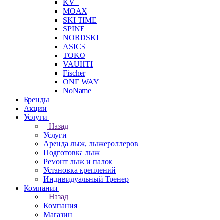
KV+
MOAX
SKI TIME
SPINE
NORDSKI
ASICS
TOKO
VAUHTI
Fischer
ONE WAY
NoName
Бренды
Акции
Услуги
Назад
Услуги
Аренда лыж, лыжероллеров
Подготовка лыж
Ремонт лыж и палок
Установка креплений
Индивидуальный Тренер
Компания
Назад
Компания
Магазин