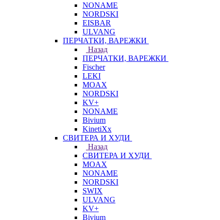
NONAME
NORDSKI
EISBAR
ULVANG
ПЕРЧАТКИ, ВАРЕЖКИ
Назад
ПЕРЧАТКИ, ВАРЕЖКИ
Fischer
LEKI
MOAX
NORDSKI
KV+
NONAME
Bivium
KinetiXx
СВИТЕРА И ХУДИ
Назад
СВИТЕРА И ХУДИ
MOAX
NONAME
NORDSKI
SWIX
ULVANG
KV+
Bivium