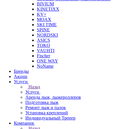
BIVIUM
KINETIXX
KV+
MOAX
SKI TIME
SPINE
NORDSKI
ASICS
TOKO
VAUHTI
Fischer
ONE WAY
NoName
Бренды
Акции
Услуги
Назад
Услуги
Аренда лыж, лыжероллеров
Подготовка лыж
Ремонт лыж и палок
Установка креплений
Индивидуальный Тренер
Компания
Назад