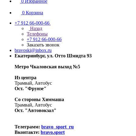
0
Избранное
0
Корзина
+7 912 66-000-66
Назад
Телефоны
+7 912 66-000-66
Заказать звонок
bravoski@inbox.ru
Екатеринбург, ул. Отто Шмидта 93
Метро Чкаловская выход №5
Из центра
Трамвай, Автобус
Ост. "Фрунзе"
Со стороны Химмаша
Трамвай, Автобус
Ост. "Автовокзал"
Телеграмм:
bravo_sport_ru
Вконтакте:
bravo.sport