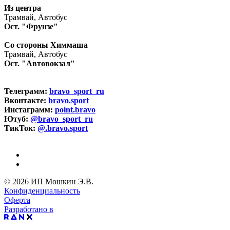
Из центра
Трамвай, Автобус
Ост. "Фрунзе"
Со стороны Химмаша
Трамвай, Автобус
Ост. "Автовокзал"
Телеграмм:
bravo_sport_ru
Вконтакте:
bravo.sport
Инстаграмм:
point.bravo
Ютуб:
@bravo_sport_ru
ТикТок:
@.bravo.sport
© 2026 ИП Мошкин Э.В.
Конфиденциальность
Оферта
Разработано в