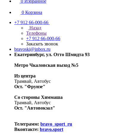
0
Избранное
0
Корзина
+7 912 66-000-66
Назад
Телефоны
+7 912 66-000-66
Заказать звонок
bravoski@inbox.ru
Екатеринбург, ул. Отто Шмидта 93
Метро Чкаловская выход №5
Из центра
Трамвай, Автобус
Ост. "Фрунзе"
Со стороны Химмаша
Трамвай, Автобус
Ост. "Автовокзал"
Телеграмм:
bravo_sport_ru
Вконтакте:
bravo.sport