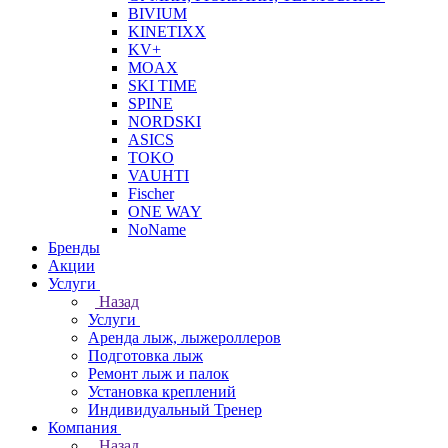
BIVIUM
KINETIXX
KV+
MOAX
SKI TIME
SPINE
NORDSKI
ASICS
TOKO
VAUHTI
Fischer
ONE WAY
NoName
Бренды
Акции
Услуги
Назад
Услуги
Аренда лыж, лыжероллеров
Подготовка лыж
Ремонт лыж и палок
Установка креплений
Индивидуальный Тренер
Компания
Назад