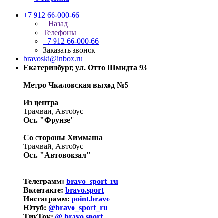
+7 912 66-000-66
Назад
Телефоны
+7 912 66-000-66
Заказать звонок
bravoski@inbox.ru
Екатеринбург, ул. Отто Шмидта 93
Метро Чкаловская выход №5
Из центра
Трамвай, Автобус
Ост. "Фрунзе"
Со стороны Химмаша
Трамвай, Автобус
Ост. "Автовокзал"
Телеграмм:
bravo_sport_ru
Вконтакте:
bravo.sport
Инстаграмм:
point.bravo
Ютуб:
@bravo_sport_ru
ТикТок:
@.bravo.sport