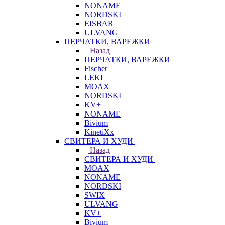
NONAME
NORDSKI
EISBAR
ULVANG
ПЕРЧАТКИ, ВАРЕЖКИ
Назад
ПЕРЧАТКИ, ВАРЕЖКИ
Fischer
LEKI
MOAX
NORDSKI
KV+
NONAME
Bivium
KinetiXx
СВИТЕРА И ХУДИ
Назад
СВИТЕРА И ХУДИ
MOAX
NONAME
NORDSKI
SWIX
ULVANG
KV+
Bivium