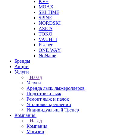
KV+
MOAX
SKI TIME
SPINE
NORDSKI
ASICS
TOKO
VAUHTI
Fischer
ONE WAY
NoName
Бренды
Акции
Услуги
Назад
Услуги
Аренда лыж, лыжероллеров
Подготовка лыж
Ремонт лыж и палок
Установка креплений
Индивидуальный Тренер
Компания
Назад
Компания
Магазин