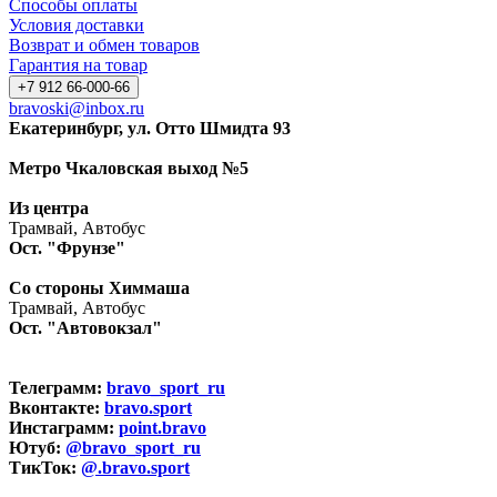
Способы оплаты
Условия доставки
Возврат и обмен товаров
Гарантия на товар
+7 912 66-000-66
bravoski@inbox.ru
Екатеринбург, ул. Отто Шмидта 93
Метро Чкаловская выход №5
Из центра
Трамвай, Автобус
Ост. "Фрунзе"
Со стороны Химмаша
Трамвай, Автобус
Ост. "Автовокзал"
Телеграмм:
bravo_sport_ru
Вконтакте:
bravo.sport
Инстаграмм:
point.bravo
Ютуб:
@bravo_sport_ru
ТикТок:
@.bravo.sport