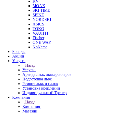
KV+
MOAX
SKI TIME
SPINE
NORDSKI
ASICS
TOKO
VAUHTI
Fischer
ONE WAY
NoName
Бренды
Акции
Услуги
Назад
Услуги
Аренда лыж, лыжероллеров
Подготовка лыж
Ремонт лыж и палок
Установка креплений
Индивидуальный Тренер
Компания
Назад
Компания
Магазин