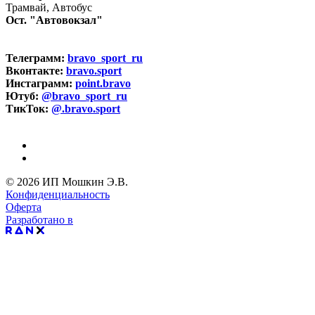
Трамвай, Автобус
Ост. "Автовокзал"
Телеграмм:
bravo_sport_ru
Вконтакте:
bravo.sport
Инстаграмм:
point.bravo
Ютуб:
@bravo_sport_ru
ТикТок:
@.bravo.sport
© 2026 ИП Мошкин Э.В.
Конфиденциальность
Оферта
Разработано в