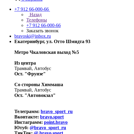
+7 912 66-000-66
Назад
Телефоны
+7 912 66-000-66
Заказать звонок
bravoski@inbox.ru
Екатеринбург, ул. Отто Шмидта 93
Метро Чкаловская выход №5
Из центра
Трамвай, Автобус
Ост. "Фрунзе"
Со стороны Химмаша
Трамвай, Автобус
Ост. "Автовокзал"
Телеграмм:
bravo_sport_ru
Вконтакте:
bravo.sport
Инстаграмм:
point.bravo
Ютуб:
@bravo_sport_ru
ТикТок:
@.bravo.sport