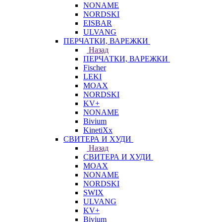
NONAME
NORDSKI
EISBAR
ULVANG
ПЕРЧАТКИ, ВАРЕЖКИ
Назад
ПЕРЧАТКИ, ВАРЕЖКИ
Fischer
LEKI
MOAX
NORDSKI
KV+
NONAME
Bivium
KinetiXx
СВИТЕРА И ХУДИ
Назад
СВИТЕРА И ХУДИ
MOAX
NONAME
NORDSKI
SWIX
ULVANG
KV+
Bivium