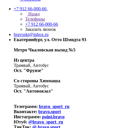
+7 912 66-000-66
Назад
Телефоны
+7 912 66-000-66
Заказать звонок
bravoski@inbox.ru
Екатеринбург, ул. Отто Шмидта 93
Метро Чкаловская выход №5
Из центра
Трамвай, Автобус
Ост. "Фрунзе"
Со стороны Химмаша
Трамвай, Автобус
Ост. "Автовокзал"
Телеграмм:
bravo_sport_ru
Вконтакте:
bravo.sport
Инстаграмм:
point.bravo
Ютуб:
@bravo_sport_ru
ТикТок:
@.bravo.sport