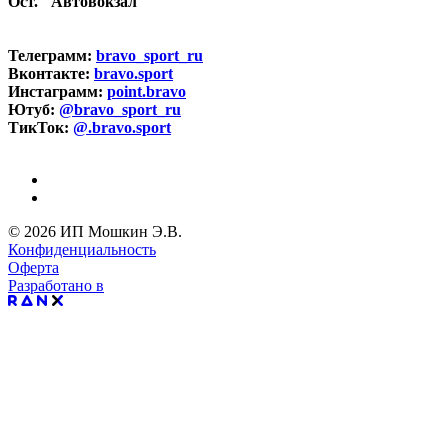
Ост. "Автовокзал"
Телеграмм:
bravo_sport_ru
Вконтакте:
bravo.sport
Инстаграмм:
point.bravo
Ютуб:
@bravo_sport_ru
ТикТок:
@.bravo.sport
© 2026 ИП Мошкин Э.В.
Конфиденциальность
Оферта
Разработано в