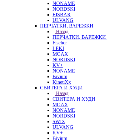
NONAME
NORDSKI
EISBAR
ULVANG
ПЕРЧАТКИ, ВАРЕЖКИ
Назад
ПЕРЧАТКИ, ВАРЕЖКИ
Fischer
LEKI
MOAX
NORDSKI
KV+
NONAME
Bivium
KinetiXx
СВИТЕРА И ХУДИ
Назад
СВИТЕРА И ХУДИ
MOAX
NONAME
NORDSKI
SWIX
ULVANG
KV+
Bivium