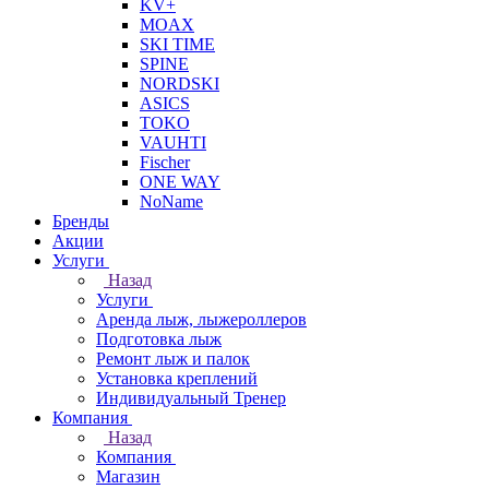
KV+
MOAX
SKI TIME
SPINE
NORDSKI
ASICS
TOKO
VAUHTI
Fischer
ONE WAY
NoName
Бренды
Акции
Услуги
Назад
Услуги
Аренда лыж, лыжероллеров
Подготовка лыж
Ремонт лыж и палок
Установка креплений
Индивидуальный Тренер
Компания
Назад
Компания
Магазин