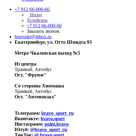
+7 912 66-000-66
Назад
Телефоны
+7 912 66-000-66
Заказать звонок
bravoski@inbox.ru
Екатеринбург, ул. Отто Шмидта 93
Метро Чкаловская выход №5
Из центра
Трамвай, Автобус
Ост. "Фрунзе"
Со стороны Химмаша
Трамвай, Автобус
Ост. "Автовокзал"
Телеграмм:
bravo_sport_ru
Вконтакте:
bravo.sport
Инстаграмм:
point.bravo
Ютуб:
@bravo_sport_ru
ТикТок:
@.bravo.sport