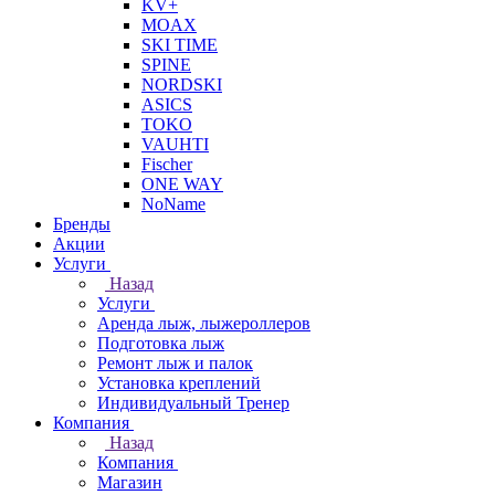
KV+
MOAX
SKI TIME
SPINE
NORDSKI
ASICS
TOKO
VAUHTI
Fischer
ONE WAY
NoName
Бренды
Акции
Услуги
Назад
Услуги
Аренда лыж, лыжероллеров
Подготовка лыж
Ремонт лыж и палок
Установка креплений
Индивидуальный Тренер
Компания
Назад
Компания
Магазин