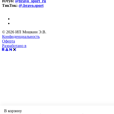
Ютуб:
@bravo_sport_ru
ТикТок:
@.bravo.sport
© 2026 ИП Мошкин Э.В.
Конфиденциальность
Оферта
Разработано в
В корзину