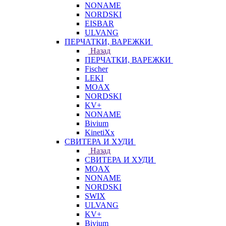
NONAME
NORDSKI
EISBAR
ULVANG
ПЕРЧАТКИ, ВАРЕЖКИ
Назад
ПЕРЧАТКИ, ВАРЕЖКИ
Fischer
LEKI
MOAX
NORDSKI
KV+
NONAME
Bivium
KinetiXx
СВИТЕРА И ХУДИ
Назад
СВИТЕРА И ХУДИ
MOAX
NONAME
NORDSKI
SWIX
ULVANG
KV+
Bivium