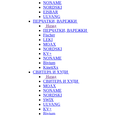
NONAME
NORDSKI
EISBAR
ULVANG
ПЕРЧАТКИ, ВАРЕЖКИ
Назад
ПЕРЧАТКИ, ВАРЕЖКИ
Fischer
LEKI
MOAX
NORDSKI
KV+
NONAME
Bivium
KinetiXx
СВИТЕРА И ХУДИ
Назад
СВИТЕРА И ХУДИ
MOAX
NONAME
NORDSKI
SWIX
ULVANG
KV+
Bivium