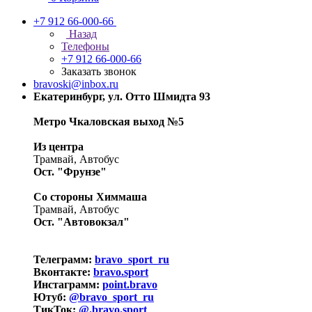
+7 912 66-000-66
Назад
Телефоны
+7 912 66-000-66
Заказать звонок
bravoski@inbox.ru
Екатеринбург, ул. Отто Шмидта 93
Метро Чкаловская выход №5
Из центра
Трамвай, Автобус
Ост. "Фрунзе"
Со стороны Химмаша
Трамвай, Автобус
Ост. "Автовокзал"
Телеграмм:
bravo_sport_ru
Вконтакте:
bravo.sport
Инстаграмм:
point.bravo
Ютуб:
@bravo_sport_ru
ТикТок:
@.bravo.sport