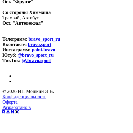
Ост. "Фрунзе"
Со стороны Химмаша
Трамвай, Автобус
Ост. "Автовокзал"
Телеграмм:
bravo_sport_ru
Вконтакте:
bravo.sport
Инстаграмм:
point.bravo
Ютуб:
@bravo_sport_ru
ТикТок:
@.bravo.sport
© 2026 ИП Мошкин Э.В.
Конфиденциальность
Оферта
Разработано в