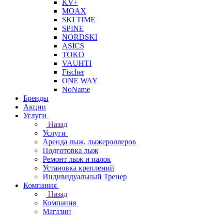
KV+
MOAX
SKI TIME
SPINE
NORDSKI
ASICS
TOKO
VAUHTI
Fischer
ONE WAY
NoName
Бренды
Акции
Услуги
Назад
Услуги
Аренда лыж, лыжероллеров
Подготовка лыж
Ремонт лыж и палок
Установка креплений
Индивидуальный Тренер
Компания
Назад
Компания
Магазин