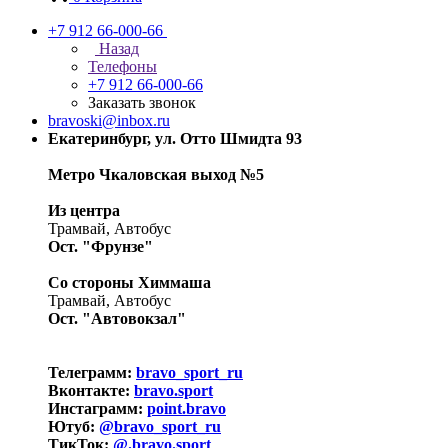
+7 912 66-000-66
Назад
Телефоны
+7 912 66-000-66
Заказать звонок
bravoski@inbox.ru
Екатеринбург, ул. Отто Шмидта 93
Метро Чкаловская выход №5
Из центра
Трамвай, Автобус
Ост. "Фрунзе"
Со стороны Химмаша
Трамвай, Автобус
Ост. "Автовокзал"
Телеграмм:
bravo_sport_ru
Вконтакте:
bravo.sport
Инстаграмм:
point.bravo
Ютуб:
@bravo_sport_ru
ТикТок:
@.bravo.sport