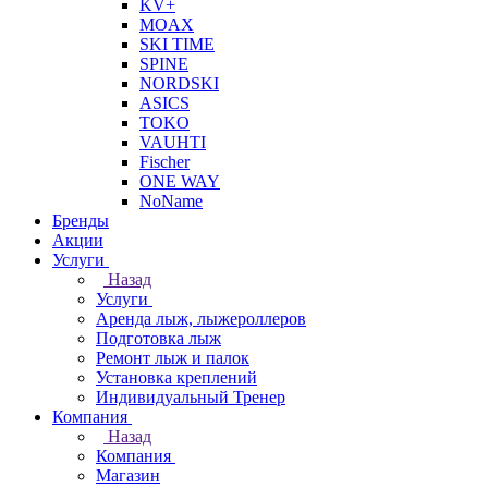
KV+
MOAX
SKI TIME
SPINE
NORDSKI
ASICS
TOKO
VAUHTI
Fischer
ONE WAY
NoName
Бренды
Акции
Услуги
Назад
Услуги
Аренда лыж, лыжероллеров
Подготовка лыж
Ремонт лыж и палок
Установка креплений
Индивидуальный Тренер
Компания
Назад
Компания
Магазин