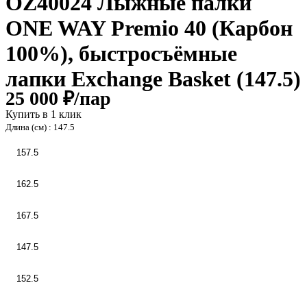
OZ40024 Лыжные палки
ONE WAY Premio 40 (Карбон
100%), быстросъёмные
лапки Exchange Basket (147.5)
25 000 ₽/
пар
Купить в 1 клик
Длина (см) :
147.5
157.5
162.5
167.5
147.5
152.5