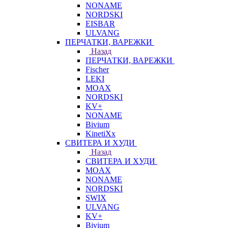
NONAME
NORDSKI
EISBAR
ULVANG
ПЕРЧАТКИ, ВАРЕЖКИ
Назад
ПЕРЧАТКИ, ВАРЕЖКИ
Fischer
LEKI
MOAX
NORDSKI
KV+
NONAME
Bivium
KinetiXx
СВИТЕРА И ХУДИ
Назад
СВИТЕРА И ХУДИ
MOAX
NONAME
NORDSKI
SWIX
ULVANG
KV+
Bivium