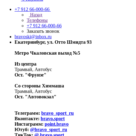
+7 912 66-000-66
Назад
Телефоны
+7 912 66-000-66
Заказать звонок
bravoski@inbox.ru
Екатеринбург, ул. Отто Шмидта 93
Метро Чкаловская выход №5
Из центра
Трамвай, Автобус
Ост. "Фрунзе"
Со стороны Химмаша
Трамвай, Автобус
Ост. "Автовокзал"
Телеграмм:
bravo_sport_ru
Вконтакте:
bravo.sport
Инстаграмм:
point.bravo
Ютуб:
@bravo_sport_ru
ТикТок:
@.bravo.sport