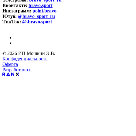
Вконтакте:
bravo.sport
Инстаграмм:
point.bravo
Ютуб:
@bravo_sport_ru
ТикТок:
@.bravo.sport
© 2026 ИП Мошкин Э.В.
Конфиденциальность
Оферта
Разработано в