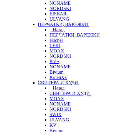
NONAME
NORDSKI
EISBAR
ULVANG
ПЕРЧАТКИ, ВАРЕЖКИ
Назад
ПЕРЧАТКИ, ВАРЕЖКИ
Fischer
LEKI
MOAX
NORDSKI
KV+
NONAME
Bivium
KinetiXx
СВИТЕРА И ХУДИ
Назад
СВИТЕРА И ХУДИ
MOAX
NONAME
NORDSKI
SWIX
ULVANG
KV+
Bivium