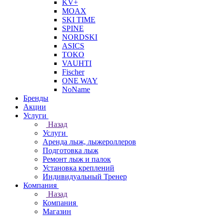
KV+
MOAX
SKI TIME
SPINE
NORDSKI
ASICS
TOKO
VAUHTI
Fischer
ONE WAY
NoName
Бренды
Акции
Услуги
Назад
Услуги
Аренда лыж, лыжероллеров
Подготовка лыж
Ремонт лыж и палок
Установка креплений
Индивидуальный Тренер
Компания
Назад
Компания
Магазин