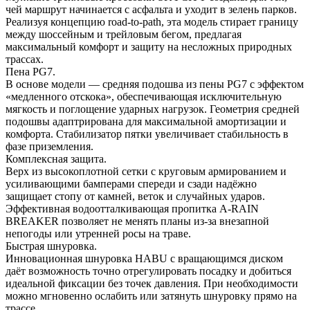
чей маршрут начинается с асфальта и уходит в зелень парков.
Реализуя концепцию road-to-path, эта модель стирает границу
между шоссейным и трейловым бегом, предлагая
максимальный комфорт и защиту на несложных природных
трассах.
Пена PG7.
В основе модели — средняя подошва из пены PG7 с эффектом
«медленного отскока», обеспечивающая исключительную
мягкость и поглощение ударных нагрузок. Геометрия средней
подошвы адаптрирована для максимальной амортизации и
комфорта. Стабилизатор пятки увеличивает стабильность в
фазе приземления.
Комплексная защита.
Верх из высокоплотной сетки с круговым армированием и
усиливающими бамперами спереди и сзади надёжно
защищает стопу от камней, веток и случайных ударов.
Эффективная водоотталкивающая пропитка A-RAIN
BREAKER позволяет не менять планы из-за внезапной
непогоды или утренней росы на траве.
Быстрая шнуровка.
Инновационная шнуровка HABU с вращающимся диском
даёт возможность точно отрегулировать посадку и добиться
идеальной фиксации без точек давления. При необходимости
можно мгновенно ослабить или затянуть шнуровку прямо на
трассе.