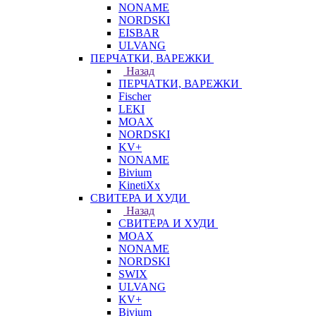
NONAME
NORDSKI
EISBAR
ULVANG
ПЕРЧАТКИ, ВАРЕЖКИ
Назад
ПЕРЧАТКИ, ВАРЕЖКИ
Fischer
LEKI
MOAX
NORDSKI
KV+
NONAME
Bivium
KinetiXx
СВИТЕРА И ХУДИ
Назад
СВИТЕРА И ХУДИ
MOAX
NONAME
NORDSKI
SWIX
ULVANG
KV+
Bivium