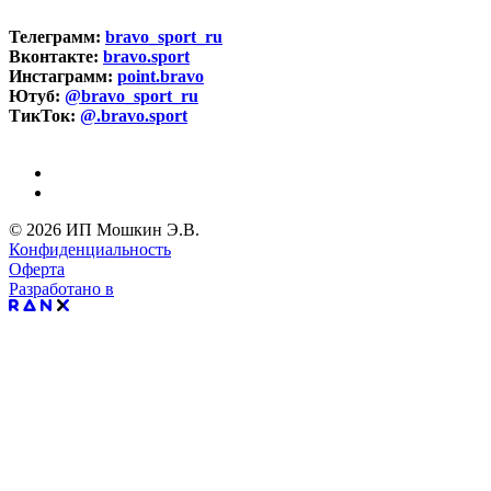
Телеграмм:
bravo_sport_ru
Вконтакте:
bravo.sport
Инстаграмм:
point.bravo
Ютуб:
@bravo_sport_ru
ТикТок:
@.bravo.sport
© 2026 ИП Мошкин Э.В.
Конфиденциальность
Оферта
Разработано в