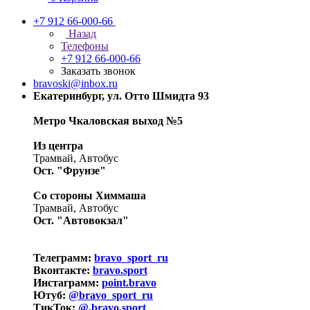
+7 912 66-000-66
Назад
Телефоны
+7 912 66-000-66
Заказать звонок
bravoski@inbox.ru
Екатеринбург, ул. Отто Шмидта 93
Метро Чкаловская выход №5
Из центра
Трамвай, Автобус
Ост. "Фрунзе"
Со стороны Химмаша
Трамвай, Автобус
Ост. "Автовокзал"
Телеграмм:
bravo_sport_ru
Вконтакте:
bravo.sport
Инстаграмм:
point.bravo
Ютуб:
@bravo_sport_ru
ТикТок:
@.bravo.sport