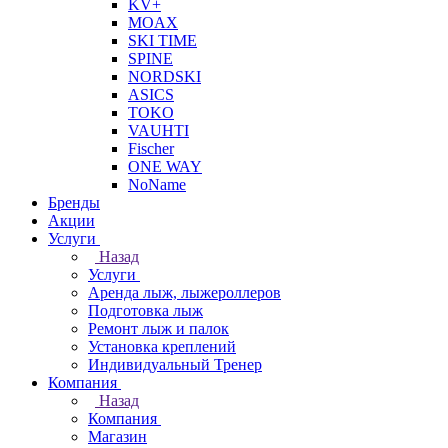
KV+
MOAX
SKI TIME
SPINE
NORDSKI
ASICS
TOKO
VAUHTI
Fischer
ONE WAY
NoName
Бренды
Акции
Услуги
Назад
Услуги
Аренда лыж, лыжероллеров
Подготовка лыж
Ремонт лыж и палок
Установка креплений
Индивидуальный Тренер
Компания
Назад
Компания
Магазин