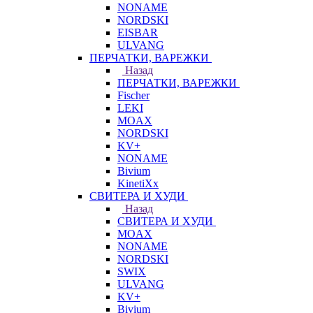
NONAME
NORDSKI
EISBAR
ULVANG
ПЕРЧАТКИ, ВАРЕЖКИ
Назад
ПЕРЧАТКИ, ВАРЕЖКИ
Fischer
LEKI
MOAX
NORDSKI
KV+
NONAME
Bivium
KinetiXx
СВИТЕРА И ХУДИ
Назад
СВИТЕРА И ХУДИ
MOAX
NONAME
NORDSKI
SWIX
ULVANG
KV+
Bivium