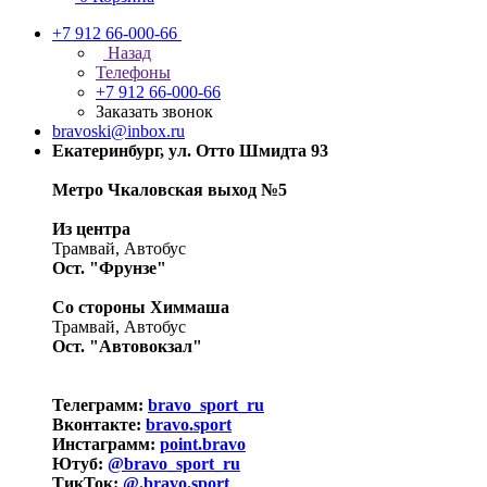
+7 912 66-000-66
Назад
Телефоны
+7 912 66-000-66
Заказать звонок
bravoski@inbox.ru
Екатеринбург, ул. Отто Шмидта 93
Метро Чкаловская выход №5
Из центра
Трамвай, Автобус
Ост. "Фрунзе"
Со стороны Химмаша
Трамвай, Автобус
Ост. "Автовокзал"
Телеграмм:
bravo_sport_ru
Вконтакте:
bravo.sport
Инстаграмм:
point.bravo
Ютуб:
@bravo_sport_ru
ТикТок:
@.bravo.sport