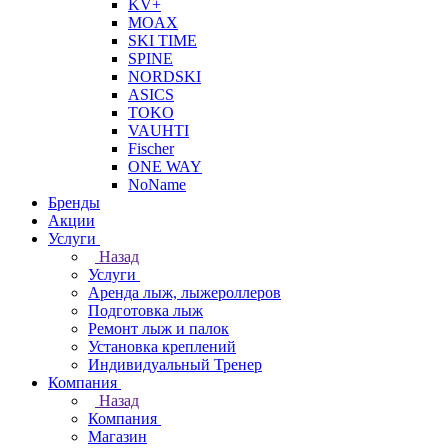
KV+
MOAX
SKI TIME
SPINE
NORDSKI
ASICS
TOKO
VAUHTI
Fischer
ONE WAY
NoName
Бренды
Акции
Услуги
Назад
Услуги
Аренда лыж, лыжероллеров
Подготовка лыж
Ремонт лыж и палок
Установка креплений
Индивидуальный Тренер
Компания
Назад
Компания
Магазин