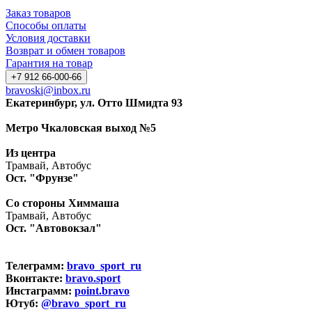
Заказ товаров
Способы оплаты
Условия доставки
Возврат и обмен товаров
Гарантия на товар
+7 912 66-000-66
bravoski@inbox.ru
Екатеринбург, ул. Отто Шмидта 93
Метро Чкаловская выход №5
Из центра
Трамвай, Автобус
Ост. "Фрунзе"
Со стороны Химмаша
Трамвай, Автобус
Ост. "Автовокзал"
Телеграмм:
bravo_sport_ru
Вконтакте:
bravo.sport
Инстаграмм:
point.bravo
Ютуб:
@bravo_sport_ru