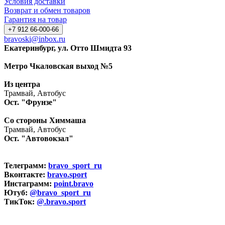
Условия доставки
Возврат и обмен товаров
Гарантия на товар
+7 912 66-000-66
bravoski@inbox.ru
Екатеринбург, ул. Отто Шмидта 93
Метро Чкаловская выход №5
Из центра
Трамвай, Автобус
Ост. "Фрунзе"
Со стороны Химмаша
Трамвай, Автобус
Ост. "Автовокзал"
Телеграмм:
bravo_sport_ru
Вконтакте:
bravo.sport
Инстаграмм:
point.bravo
Ютуб:
@bravo_sport_ru
ТикТок:
@.bravo.sport