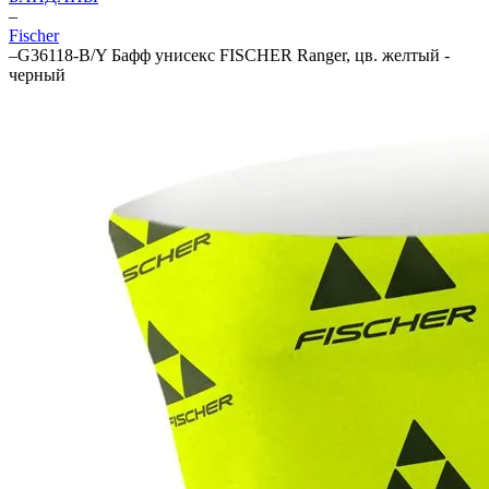
–
Fischer
–
G36118-B/Y Бафф унисекс FISCHER Ranger, цв. желтый -
черный