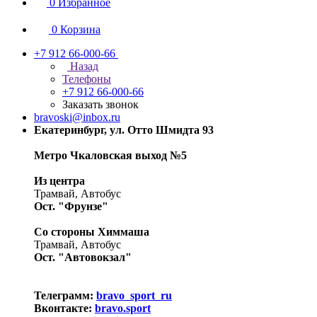
0
Избранное
0
Корзина
+7 912 66-000-66
Назад
Телефоны
+7 912 66-000-66
Заказать звонок
bravoski@inbox.ru
Екатеринбург, ул. Отто Шмидта 93
Метро Чкаловская выход №5
Из центра
Трамвай, Автобус
Ост. "Фрунзе"
Со стороны Химмаша
Трамвай, Автобус
Ост. "Автовокзал"
Телеграмм:
bravo_sport_ru
Вконтакте:
bravo.sport