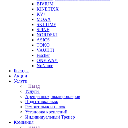
BIVIUM
KINETIXX
KV+
MOAX
SKI TIME
SPINE
NORDSKI
ASICS
TOKO
VAUHTI
Fischer
ONE WAY
NoName
Бренды
Акции
Услуги
Назад
Услуги
Аренда лыж, лыжероллеров
Подготовка лыж
Ремонт лыж и палок
Установка креплений
Индивидуальный Тренер
Компания
Назад