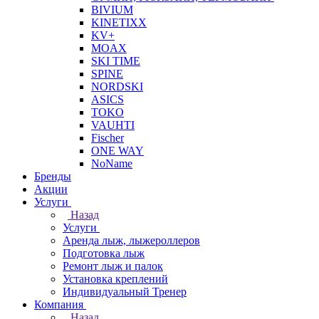
BIVIUM
KINETIXX
KV+
MOAX
SKI TIME
SPINE
NORDSKI
ASICS
TOKO
VAUHTI
Fischer
ONE WAY
NoName
Бренды
Акции
Услуги
Назад
Услуги
Аренда лыж, лыжероллеров
Подготовка лыж
Ремонт лыж и палок
Установка креплений
Индивидуальный Тренер
Компания
Назад