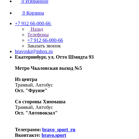
0
Избранное
0
Корзина
+7 912 66-000-66
Назад
Телефоны
+7 912 66-000-66
Заказать звонок
bravoski@inbox.ru
Екатеринбург, ул. Отто Шмидта 93
Метро Чкаловская выход №5
Из центра
Трамвай, Автобус
Ост. "Фрунзе"
Со стороны Химмаша
Трамвай, Автобус
Ост. "Автовокзал"
Телеграмм:
bravo_sport_ru
Вконтакте:
bravo.sport