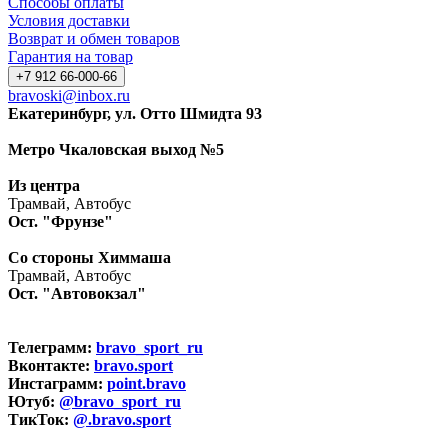
Способы оплаты
Условия доставки
Возврат и обмен товаров
Гарантия на товар
+7 912 66-000-66
bravoski@inbox.ru
Екатеринбург, ул. Отто Шмидта 93
Метро Чкаловская выход №5
Из центра
Трамвай, Автобус
Ост. "Фрунзе"
Со стороны Химмаша
Трамвай, Автобус
Ост. "Автовокзал"
Телеграмм:
bravo_sport_ru
Вконтакте:
bravo.sport
Инстаграмм:
point.bravo
Ютуб:
@bravo_sport_ru
ТикТок:
@.bravo.sport