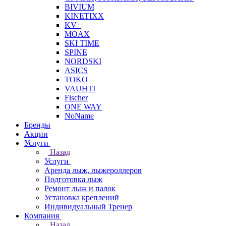
BIVIUM
KINETIXX
KV+
MOAX
SKI TIME
SPINE
NORDSKI
ASICS
TOKO
VAUHTI
Fischer
ONE WAY
NoName
Бренды
Акции
Услуги
Назад
Услуги
Аренда лыж, лыжероллеров
Подготовка лыж
Ремонт лыж и палок
Установка креплений
Индивидуальный Тренер
Компания
Назад