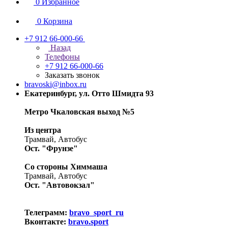
0
Избранное
0
Корзина
+7 912 66-000-66
Назад
Телефоны
+7 912 66-000-66
Заказать звонок
bravoski@inbox.ru
Екатеринбург, ул. Отто Шмидта 93
Метро Чкаловская выход №5
Из центра
Трамвай, Автобус
Ост. "Фрунзе"
Со стороны Химмаша
Трамвай, Автобус
Ост. "Автовокзал"
Телеграмм:
bravo_sport_ru
Вконтакте:
bravo.sport