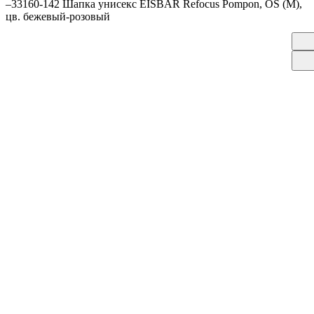
–
33160-142 Шапка унисекс EISBAR Refocus Pompon, OS (M),
цв. бежевый-розовый