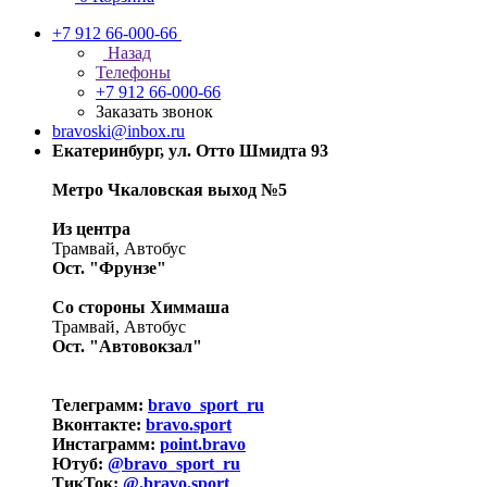
+7 912 66-000-66
Назад
Телефоны
+7 912 66-000-66
Заказать звонок
bravoski@inbox.ru
Екатеринбург, ул. Отто Шмидта 93
Метро Чкаловская выход №5
Из центра
Трамвай, Автобус
Ост. "Фрунзе"
Со стороны Химмаша
Трамвай, Автобус
Ост. "Автовокзал"
Телеграмм:
bravo_sport_ru
Вконтакте:
bravo.sport
Инстаграмм:
point.bravo
Ютуб:
@bravo_sport_ru
ТикТок:
@.bravo.sport