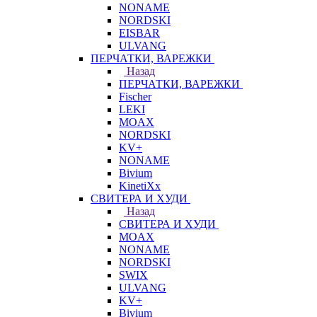
NONAME
NORDSKI
EISBAR
ULVANG
ПЕРЧАТКИ, ВАРЕЖКИ
Назад
ПЕРЧАТКИ, ВАРЕЖКИ
Fischer
LEKI
MOAX
NORDSKI
KV+
NONAME
Bivium
KinetiXx
СВИТЕРА И ХУДИ
Назад
СВИТЕРА И ХУДИ
MOAX
NONAME
NORDSKI
SWIX
ULVANG
KV+
Bivium