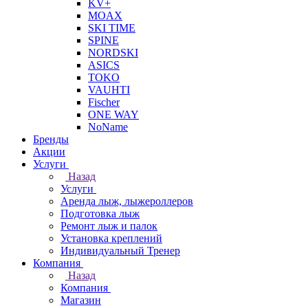
KV+
MOAX
SKI TIME
SPINE
NORDSKI
ASICS
TOKO
VAUHTI
Fischer
ONE WAY
NoName
Бренды
Акции
Услуги
Назад
Услуги
Аренда лыж, лыжероллеров
Подготовка лыж
Ремонт лыж и палок
Установка креплений
Индивидуальный Тренер
Компания
Назад
Компания
Магазин