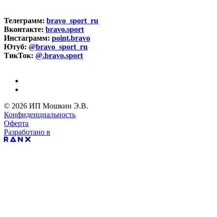
Телеграмм:
bravo_sport_ru
Вконтакте:
bravo.sport
Инстаграмм:
point.bravo
Ютуб:
@bravo_sport_ru
ТикТок:
@.bravo.sport
© 2026 ИП Мошкин Э.В.
Конфиденциальность
Оферта
Разработано в