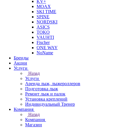
KV+
MOAX
SKI TIME
SPINE
NORDSKI
ASICS
TOKO
VAUHTI
Fischer
ONE WAY
NoName
Бренды
Акции
Услуги
Назад
Услуги
Аренда лыж, лыжероллеров
Подготовка лыж
Ремонт лыж и палок
Установка креплений
Индивидуальный Тренер
Компания
Назад
Компания
Магазин