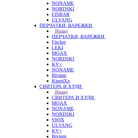
NONAME
NORDSKI
EISBAR
ULVANG
ПЕРЧАТКИ, ВАРЕЖКИ
Назад
ПЕРЧАТКИ, ВАРЕЖКИ
Fischer
LEKI
MOAX
NORDSKI
KV+
NONAME
Bivium
KinetiXx
СВИТЕРА И ХУДИ
Назад
СВИТЕРА И ХУДИ
MOAX
NONAME
NORDSKI
SWIX
ULVANG
KV+
Bivium