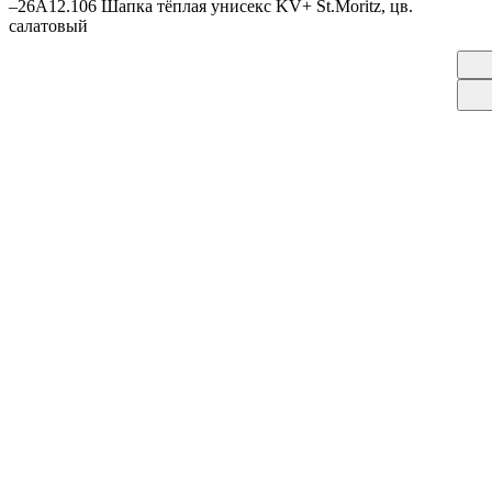
–
26A12.106 Шапка тёплая унисекс KV+ St.Moritz, цв.
салатовый