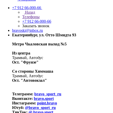
+7 912 66-000-66
Назад
Телефоны
+7 912 66-000-66
Заказать звонок
bravoski@inbox.ru
Екатеринбург, ул. Отто Шмидта 93
Метро Чкаловская выход №5
Из центра
Трамвай, Автобус
Ост. "Фрунзе"
Со стороны Химмаша
Трамвай, Автобус
Ост. "Автовокзал"
Телеграмм:
bravo_sport_ru
Вконтакте:
bravo.sport
Инстаграмм:
point.bravo
Ютуб:
@bravo_sport_ru
ТикТок:
@.bravo.sport