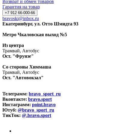
Возврат и обмен товаров
Гарантия на товар
+7 912 66-000-66
bravoski@inbox.ru
Екатеринбург, ул. Отто Шмидта 93
Метро Чкаловская выход №5
Из центра
Трамвай, Автобус
Ост. "Фрунзе"
Со стороны Химмаша
Трамвай, Автобус
Ост. "Автовокзал"
Телеграмм:
bravo_sport_ru
Вконтакте:
bravo.sport
Инстаграмм:
point.bravo
Ютуб:
@bravo_sport_ru
ТикТок:
@.bravo.sport