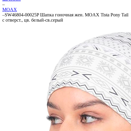
–
MOAX
–
SW46804-00025P Шапка гоночная жен. MOAX Tista Pony Tail
с отверст., цв. белый-св.серый