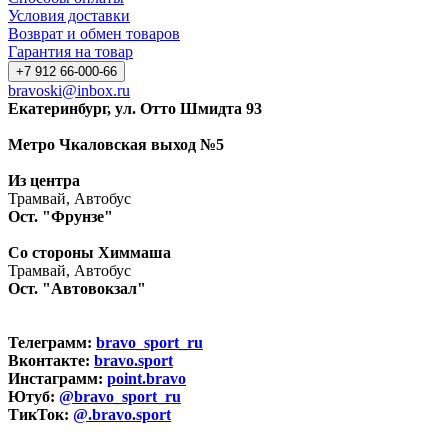
Условия доставки
Возврат и обмен товаров
Гарантия на товар
+7 912 66-000-66
bravoski@inbox.ru
Екатеринбург, ул. Отто Шмидта 93
Метро Чкаловская выход №5
Из центра
Трамвай, Автобус
Ост. "Фрунзе"
Со стороны Химмаша
Трамвай, Автобус
Ост. "Автовокзал"
Телеграмм:
bravo_sport_ru
Вконтакте:
bravo.sport
Инстаграмм:
point.bravo
Ютуб:
@bravo_sport_ru
ТикТок:
@.bravo.sport