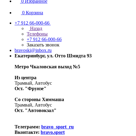
0
Избранное
0
Корзина
+7 912 66-000-66
Назад
Телефоны
+7 912 66-000-66
Заказать звонок
bravoski@inbox.ru
Екатеринбург, ул. Отто Шмидта 93
Метро Чкаловская выход №5
Из центра
Трамвай, Автобус
Ост. "Фрунзе"
Со стороны Химмаша
Трамвай, Автобус
Ост. "Автовокзал"
Телеграмм:
bravo_sport_ru
Вконтакте:
bravo.sport