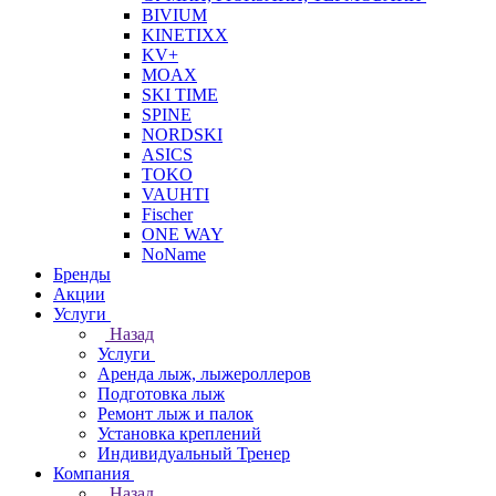
BIVIUM
KINETIXX
KV+
MOAX
SKI TIME
SPINE
NORDSKI
ASICS
TOKO
VAUHTI
Fischer
ONE WAY
NoName
Бренды
Акции
Услуги
Назад
Услуги
Аренда лыж, лыжероллеров
Подготовка лыж
Ремонт лыж и палок
Установка креплений
Индивидуальный Тренер
Компания
Назад