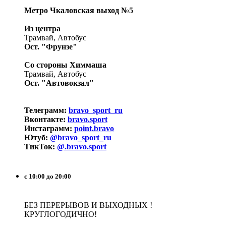
Метро Чкаловская выход №5
Из центра
Трамвай, Автобус
Ост. "Фрунзе"
Со стороны Химмаша
Трамвай, Автобус
Ост. "Автовокзал"
Телеграмм:
bravo_sport_ru
Вконтакте:
bravo.sport
Инстаграмм:
point.bravo
Ютуб:
@bravo_sport_ru
ТикТок:
@.bravo.sport
с 10:00 до 20:00
БЕЗ ПЕРЕРЫВОВ И ВЫХОДНЫХ !
КРУГЛОГОДИЧНО!