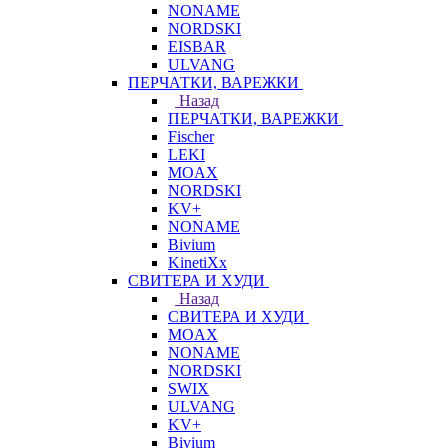
NONAME
NORDSKI
EISBAR
ULVANG
ПЕРЧАТКИ, ВАРЕЖКИ
Назад
ПЕРЧАТКИ, ВАРЕЖКИ
Fischer
LEKI
MOAX
NORDSKI
KV+
NONAME
Bivium
KinetiXx
СВИТЕРА И ХУДИ
Назад
СВИТЕРА И ХУДИ
MOAX
NONAME
NORDSKI
SWIX
ULVANG
KV+
Bivium