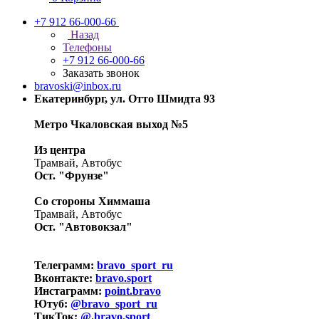
+7 912 66-000-66
Назад
Телефоны
+7 912 66-000-66
Заказать звонок
bravoski@inbox.ru
Екатеринбург, ул. Отто Шмидта 93
Метро Чкаловская выход №5
Из центра
Трамвай, Автобус
Ост. "Фрунзе"
Со стороны Химмаша
Трамвай, Автобус
Ост. "Автовокзал"
Телеграмм:
bravo_sport_ru
Вконтакте:
bravo.sport
Инстаграмм:
point.bravo
Ютуб:
@bravo_sport_ru
ТикТок:
@.bravo.sport