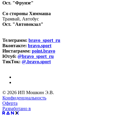
Ост. "Фрунзе"
Со стороны Химмаша
Трамвай, Автобус
Ост. "Автовокзал"
Телеграмм:
bravo_sport_ru
Вконтакте:
bravo.sport
Инстаграмм:
point.bravo
Ютуб:
@bravo_sport_ru
ТикТок:
@.bravo.sport
© 2026 ИП Мошкин Э.В.
Конфиденциальность
Оферта
Разработано в