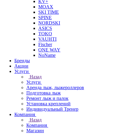
KV+
MOAX
SKI TIME
SPINE
NORDSKI
ASICS
TOKO
VAUHTI
Fischer
ONE WAY
NoName
Бренды
Акции
Услуги
Назад
Услуги
Аренда лыж, лыжероллеров
Подготовка лыж
Ремонт лыж и палок
Установка креплений
Индивидуальный Тренер
Компания
Назад
Компания
Магазин