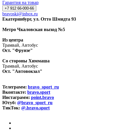
Гарантия на товар
+7 912 66-000-66
bravoski@inbox.ru
Екатеринбург, ул. Отто Шмидта 93
Метро Чкаловская выход №5
Из центра
Трамвай, Автобус
Ост. "Фрунзе"
Со стороны Химмаша
Трамвай, Автобус
Ост. "Автовокзал"
Телеграмм:
bravo_sport_ru
Вконтакте:
bravo.sport
Инстаграмм:
point.bravo
Ютуб:
@bravo_sport_ru
ТикТок:
@.bravo.sport