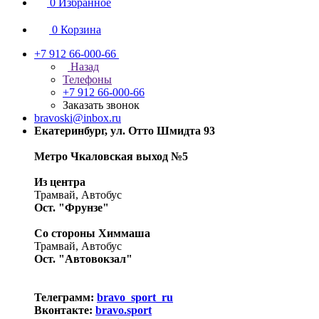
0
Избранное
0
Корзина
+7 912 66-000-66
Назад
Телефоны
+7 912 66-000-66
Заказать звонок
bravoski@inbox.ru
Екатеринбург, ул. Отто Шмидта 93
Метро Чкаловская выход №5
Из центра
Трамвай, Автобус
Ост. "Фрунзе"
Со стороны Химмаша
Трамвай, Автобус
Ост. "Автовокзал"
Телеграмм:
bravo_sport_ru
Вконтакте:
bravo.sport