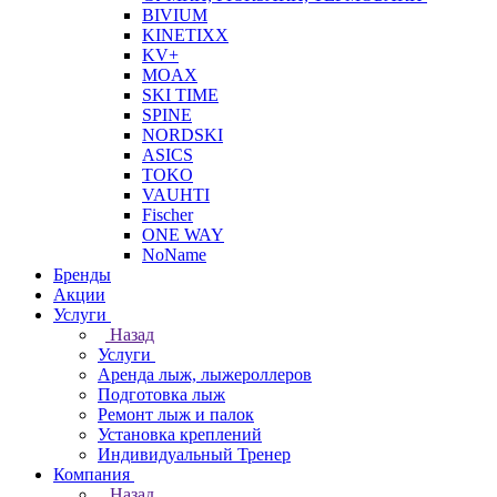
BIVIUM
KINETIXX
KV+
MOAX
SKI TIME
SPINE
NORDSKI
ASICS
TOKO
VAUHTI
Fischer
ONE WAY
NoName
Бренды
Акции
Услуги
Назад
Услуги
Аренда лыж, лыжероллеров
Подготовка лыж
Ремонт лыж и палок
Установка креплений
Индивидуальный Тренер
Компания
Назад