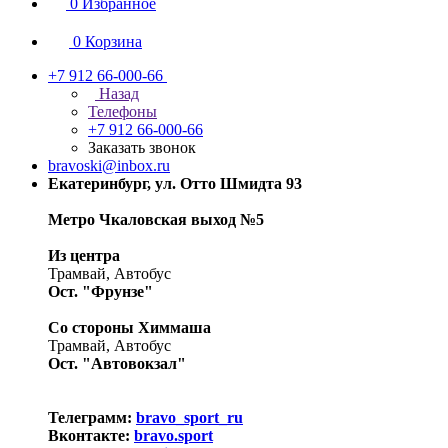
0
Избранное
0
Корзина
+7 912 66-000-66
Назад
Телефоны
+7 912 66-000-66
Заказать звонок
bravoski@inbox.ru
Екатеринбург, ул. Отто Шмидта 93
Метро Чкаловская выход №5
Из центра
Трамвай, Автобус
Ост. "Фрунзе"
Со стороны Химмаша
Трамвай, Автобус
Ост. "Автовокзал"
Телеграмм:
bravo_sport_ru
Вконтакте:
bravo.sport