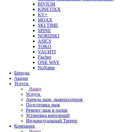
BIVIUM
KINETIXX
KV+
MOAX
SKI TIME
SPINE
NORDSKI
ASICS
TOKO
VAUHTI
Fischer
ONE WAY
NoName
Бренды
Акции
Услуги
Назад
Услуги
Аренда лыж, лыжероллеров
Подготовка лыж
Ремонт лыж и палок
Установка креплений
Индивидуальный Тренер
Компания
Назад