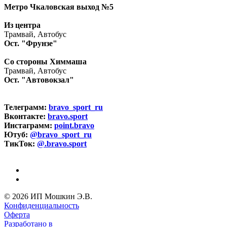
Метро Чкаловская выход №5
Из центра
Трамвай, Автобус
Ост. "Фрунзе"
Со стороны Химмаша
Трамвай, Автобус
Ост. "Автовокзал"
Телеграмм:
bravo_sport_ru
Вконтакте:
bravo.sport
Инстаграмм:
point.bravo
Ютуб:
@bravo_sport_ru
ТикТок:
@.bravo.sport
© 2026 ИП Мошкин Э.В.
Конфиденциальность
Оферта
Разработано в