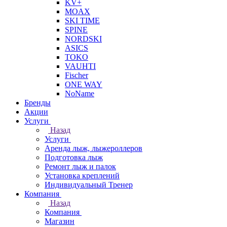
KV+
MOAX
SKI TIME
SPINE
NORDSKI
ASICS
TOKO
VAUHTI
Fischer
ONE WAY
NoName
Бренды
Акции
Услуги
Назад
Услуги
Аренда лыж, лыжероллеров
Подготовка лыж
Ремонт лыж и палок
Установка креплений
Индивидуальный Тренер
Компания
Назад
Компания
Магазин