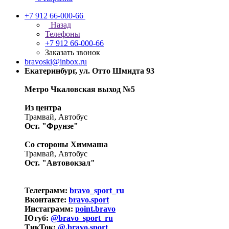
+7 912 66-000-66
Назад
Телефоны
+7 912 66-000-66
Заказать звонок
bravoski@inbox.ru
Екатеринбург, ул. Отто Шмидта 93
Метро Чкаловская выход №5
Из центра
Трамвай, Автобус
Ост. "Фрунзе"
Со стороны Химмаша
Трамвай, Автобус
Ост. "Автовокзал"
Телеграмм:
bravo_sport_ru
Вконтакте:
bravo.sport
Инстаграмм:
point.bravo
Ютуб:
@bravo_sport_ru
ТикТок:
@.bravo.sport