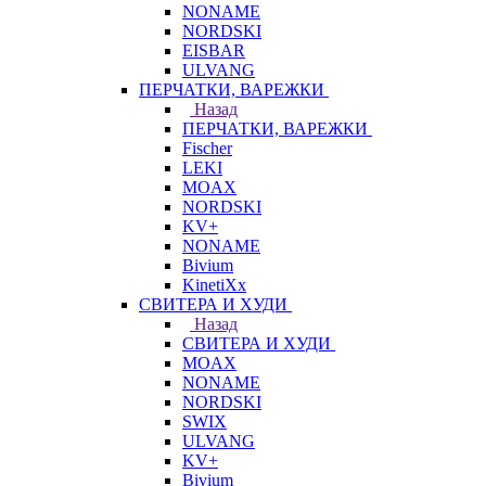
NONAME
NORDSKI
EISBAR
ULVANG
ПЕРЧАТКИ, ВАРЕЖКИ
Назад
ПЕРЧАТКИ, ВАРЕЖКИ
Fischer
LEKI
MOAX
NORDSKI
KV+
NONAME
Bivium
KinetiXx
СВИТЕРА И ХУДИ
Назад
СВИТЕРА И ХУДИ
MOAX
NONAME
NORDSKI
SWIX
ULVANG
KV+
Bivium