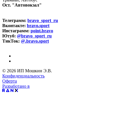
Ост. "Автовокзал"
Телеграмм:
bravo_sport_ru
Вконтакте:
bravo.sport
Инстаграмм:
point.bravo
Ютуб:
@bravo_sport_ru
ТикТок:
@.bravo.sport
© 2026 ИП Мошкин Э.В.
Конфиденциальность
Оферта
Разработано в