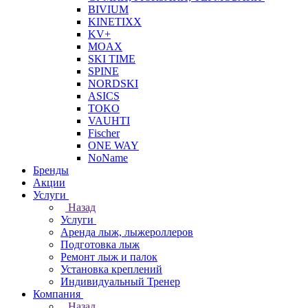
BIVIUM
KINETIXX
KV+
MOAX
SKI TIME
SPINE
NORDSKI
ASICS
TOKO
VAUHTI
Fischer
ONE WAY
NoName
Бренды
Акции
Услуги
Назад
Услуги
Аренда лыж, лыжероллеров
Подготовка лыж
Ремонт лыж и палок
Установка креплений
Индивидуальный Тренер
Компания
Назад