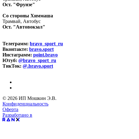
Ост. "Фрунзе"
Со стороны Химмаша
Трамвай, Автобус
Ост. "Автовокзал"
Телеграмм:
bravo_sport_ru
Вконтакте:
bravo.sport
Инстаграмм:
point.bravo
Ютуб:
@bravo_sport_ru
ТикТок:
@.bravo.sport
© 2026 ИП Мошкин Э.В.
Конфиденциальность
Оферта
Разработано в