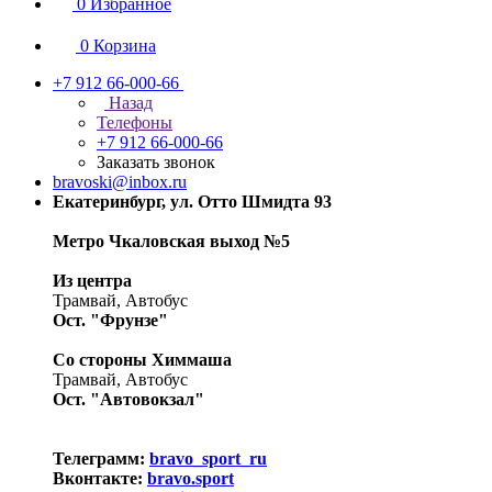
0
Избранное
0
Корзина
+7 912 66-000-66
Назад
Телефоны
+7 912 66-000-66
Заказать звонок
bravoski@inbox.ru
Екатеринбург, ул. Отто Шмидта 93
Метро Чкаловская выход №5
Из центра
Трамвай, Автобус
Ост. "Фрунзе"
Со стороны Химмаша
Трамвай, Автобус
Ост. "Автовокзал"
Телеграмм:
bravo_sport_ru
Вконтакте:
bravo.sport