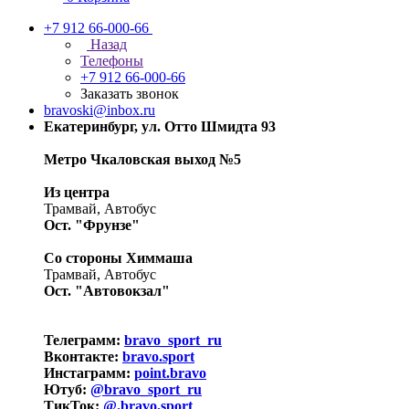
+7 912 66-000-66
Назад
Телефоны
+7 912 66-000-66
Заказать звонок
bravoski@inbox.ru
Екатеринбург, ул. Отто Шмидта 93
Метро Чкаловская выход №5
Из центра
Трамвай, Автобус
Ост. "Фрунзе"
Со стороны Химмаша
Трамвай, Автобус
Ост. "Автовокзал"
Телеграмм:
bravo_sport_ru
Вконтакте:
bravo.sport
Инстаграмм:
point.bravo
Ютуб:
@bravo_sport_ru
ТикТок:
@.bravo.sport