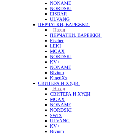
NONAME
NORDSKI
EISBAR
ULVANG
ПЕРЧАТКИ, ВАРЕЖКИ
Назад
ПЕРЧАТКИ, ВАРЕЖКИ
Fischer
LEKI
MOAX
NORDSKI
KV+
NONAME
Bivium
KinetiXx
СВИТЕРА И ХУДИ
Назад
СВИТЕРА И ХУДИ
MOAX
NONAME
NORDSKI
SWIX
ULVANG
KV+
Bivium