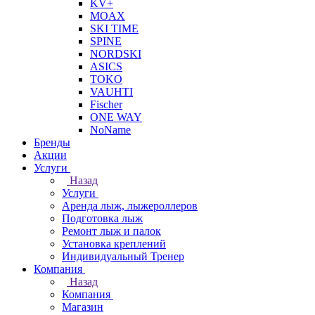
KV+
MOAX
SKI TIME
SPINE
NORDSKI
ASICS
TOKO
VAUHTI
Fischer
ONE WAY
NoName
Бренды
Акции
Услуги
Назад
Услуги
Аренда лыж, лыжероллеров
Подготовка лыж
Ремонт лыж и палок
Установка креплений
Индивидуальный Тренер
Компания
Назад
Компания
Магазин