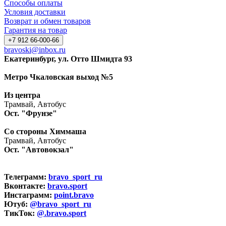
Способы оплаты
Условия доставки
Возврат и обмен товаров
Гарантия на товар
+7 912 66-000-66
bravoski@inbox.ru
Екатеринбург, ул. Отто Шмидта 93
Метро Чкаловская выход №5
Из центра
Трамвай, Автобус
Ост. "Фрунзе"
Со стороны Химмаша
Трамвай, Автобус
Ост. "Автовокзал"
Телеграмм:
bravo_sport_ru
Вконтакте:
bravo.sport
Инстаграмм:
point.bravo
Ютуб:
@bravo_sport_ru
ТикТок:
@.bravo.sport