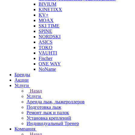
BIVIUM
KINETIXX
KV+
MOAX
SKI TIME
SPINE
NORDSKI
ASICS
TOKO
VAUHTI
Fischer
ONE WAY
NoName
Бренды
Акции
Услуги
Назад
Услуги
Аренда лыж, лыжероллеров
Подготовка лыж
Ремонт лыж и палок
Установка креплений
Индивидуальный Тренер
Компания
Назад