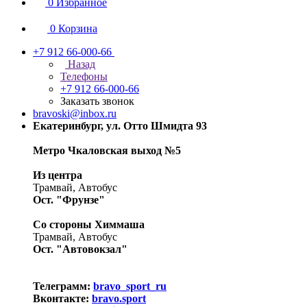
0
Избранное
0
Корзина
+7 912 66-000-66
Назад
Телефоны
+7 912 66-000-66
Заказать звонок
bravoski@inbox.ru
Екатеринбург, ул. Отто Шмидта 93
Метро Чкаловская выход №5
Из центра
Трамвай, Автобус
Ост. "Фрунзе"
Со стороны Химмаша
Трамвай, Автобус
Ост. "Автовокзал"
Телеграмм:
bravo_sport_ru
Вконтакте:
bravo.sport