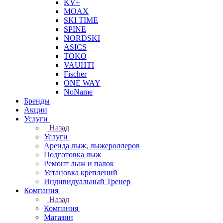
KV+
MOAX
SKI TIME
SPINE
NORDSKI
ASICS
TOKO
VAUHTI
Fischer
ONE WAY
NoName
Бренды
Акции
Услуги
Назад
Услуги
Аренда лыж, лыжероллеров
Подготовка лыж
Ремонт лыж и палок
Установка креплений
Индивидуальный Тренер
Компания
Назад
Компания
Магазин