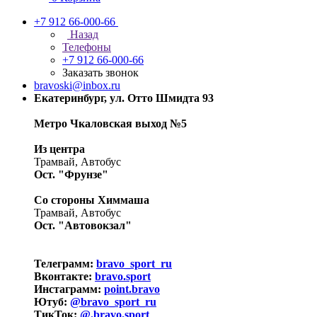
+7 912 66-000-66
Назад
Телефоны
+7 912 66-000-66
Заказать звонок
bravoski@inbox.ru
Екатеринбург, ул. Отто Шмидта 93
Метро Чкаловская выход №5
Из центра
Трамвай, Автобус
Ост. "Фрунзе"
Со стороны Химмаша
Трамвай, Автобус
Ост. "Автовокзал"
Телеграмм:
bravo_sport_ru
Вконтакте:
bravo.sport
Инстаграмм:
point.bravo
Ютуб:
@bravo_sport_ru
ТикТок:
@.bravo.sport