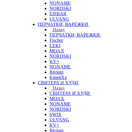
NONAME
NORDSKI
EISBAR
ULVANG
ПЕРЧАТКИ, ВАРЕЖКИ
Назад
ПЕРЧАТКИ, ВАРЕЖКИ
Fischer
LEKI
MOAX
NORDSKI
KV+
NONAME
Bivium
KinetiXx
СВИТЕРА И ХУДИ
Назад
СВИТЕРА И ХУДИ
MOAX
NONAME
NORDSKI
SWIX
ULVANG
KV+
Bivium