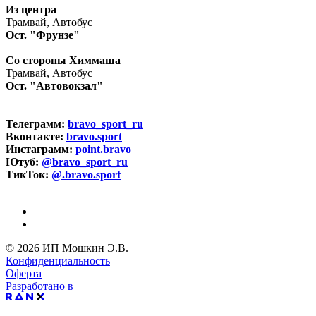
Из центра
Трамвай, Автобус
Ост. "Фрунзе"
Со стороны Химмаша
Трамвай, Автобус
Ост. "Автовокзал"
Телеграмм:
bravo_sport_ru
Вконтакте:
bravo.sport
Инстаграмм:
point.bravo
Ютуб:
@bravo_sport_ru
ТикТок:
@.bravo.sport
© 2026 ИП Мошкин Э.В.
Конфиденциальность
Оферта
Разработано в