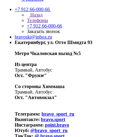
+7 912 66-000-66
Назад
Телефоны
+7 912 66-000-66
Заказать звонок
bravoski@inbox.ru
Екатеринбург, ул. Отто Шмидта 93
Метро Чкаловская выход №5
Из центра
Трамвай, Автобус
Ост. "Фрунзе"
Со стороны Химмаша
Трамвай, Автобус
Ост. "Автовокзал"
Телеграмм:
bravo_sport_ru
Вконтакте:
bravo.sport
Инстаграмм:
point.bravo
Ютуб:
@bravo_sport_ru
ТикТок:
@.bravo.sport