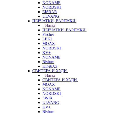
NONAME
NORDSKI
EISBAR
ULVANG
ПЕРЧАТКИ, ВАРЕЖКИ
Назад
ПЕРЧАТКИ, ВАРЕЖКИ
Fischer
LEKI
MOAX
NORDSKI
KV+
NONAME
Bivium
KinetiXx
СВИТЕРА И ХУДИ
Назад
СВИТЕРА И ХУДИ
MOAX
NONAME
NORDSKI
SWIX
ULVANG
KV+
Bivium