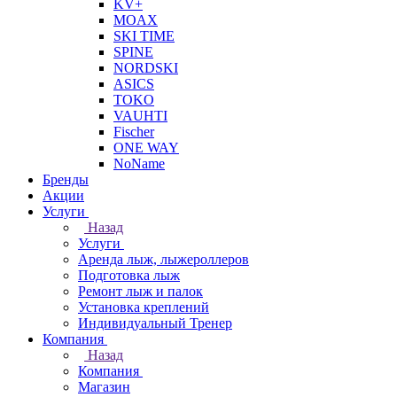
KV+
MOAX
SKI TIME
SPINE
NORDSKI
ASICS
TOKO
VAUHTI
Fischer
ONE WAY
NoName
Бренды
Акции
Услуги
Назад
Услуги
Аренда лыж, лыжероллеров
Подготовка лыж
Ремонт лыж и палок
Установка креплений
Индивидуальный Тренер
Компания
Назад
Компания
Магазин