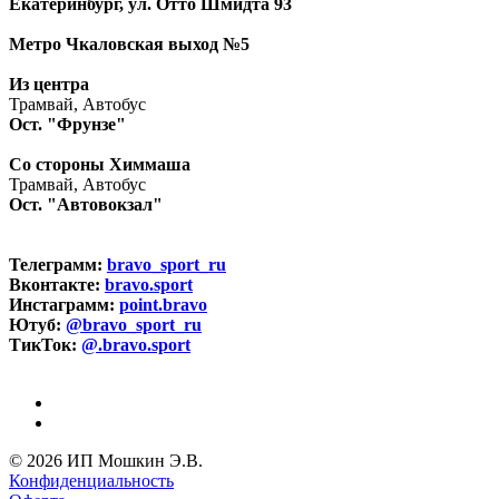
Екатеринбург, ул. Отто Шмидта 93
Метро Чкаловская выход №5
Из центра
Трамвай, Автобус
Ост. "Фрунзе"
Со стороны Химмаша
Трамвай, Автобус
Ост. "Автовокзал"
Телеграмм:
bravo_sport_ru
Вконтакте:
bravo.sport
Инстаграмм:
point.bravo
Ютуб:
@bravo_sport_ru
ТикТок:
@.bravo.sport
© 2026 ИП Мошкин Э.В.
Конфиденциальность