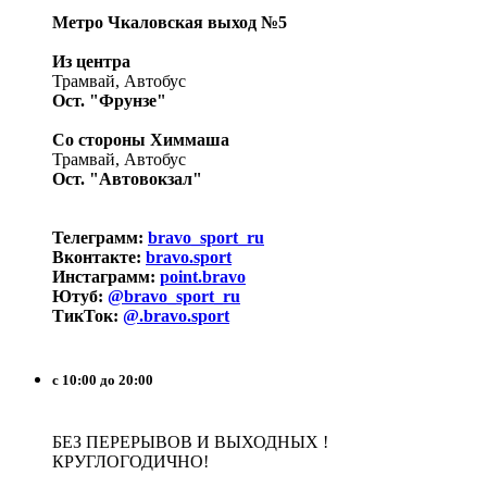
Метро Чкаловская выход №5
Из центра
Трамвай, Автобус
Ост. "Фрунзе"
Со стороны Химмаша
Трамвай, Автобус
Ост. "Автовокзал"
Телеграмм:
bravo_sport_ru
Вконтакте:
bravo.sport
Инстаграмм:
point.bravo
Ютуб:
@bravo_sport_ru
ТикТок:
@.bravo.sport
с 10:00 до 20:00
БЕЗ ПЕРЕРЫВОВ И ВЫХОДНЫХ !
КРУГЛОГОДИЧНО!