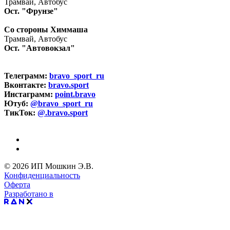
Трамвай, Автобус
Ост. "Фрунзе"
Со стороны Химмаша
Трамвай, Автобус
Ост. "Автовокзал"
Телеграмм:
bravo_sport_ru
Вконтакте:
bravo.sport
Инстаграмм:
point.bravo
Ютуб:
@bravo_sport_ru
ТикТок:
@.bravo.sport
© 2026 ИП Мошкин Э.В.
Конфиденциальность
Оферта
Разработано в