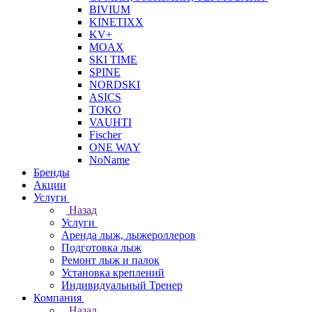
BIVIUM
KINETIXX
KV+
MOAX
SKI TIME
SPINE
NORDSKI
ASICS
TOKO
VAUHTI
Fischer
ONE WAY
NoName
Бренды
Акции
Услуги
Назад
Услуги
Аренда лыж, лыжероллеров
Подготовка лыж
Ремонт лыж и палок
Установка креплений
Индивидуальный Тренер
Компания
Назад