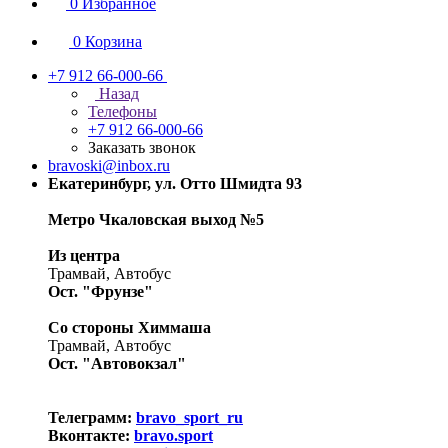
0
Избранное
0
Корзина
+7 912 66-000-66
Назад
Телефоны
+7 912 66-000-66
Заказать звонок
bravoski@inbox.ru
Екатеринбург, ул. Отто Шмидта 93
Метро Чкаловская выход №5
Из центра
Трамвай, Автобус
Ост. "Фрунзе"
Со стороны Химмаша
Трамвай, Автобус
Ост. "Автовокзал"
Телеграмм:
bravo_sport_ru
Вконтакте:
bravo.sport