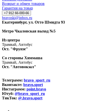
Возврат и обмен товаров
Гарантия на товар
+7 912 66-000-66
bravoski@inbox.ru
Екатеринбург, ул. Отто Шмидта 93
Метро Чкаловская выход №5
Из центра
Трамвай, Автобус
Ост. "Фрунзе"
Со стороны Химмаша
Трамвай, Автобус
Ост. "Автовокзал"
Телеграмм:
bravo_sport_ru
Вконтакте:
bravo.sport
Инстаграмм:
point.bravo
Ютуб:
@bravo_sport_ru
ТикТок:
@.bravo.sport