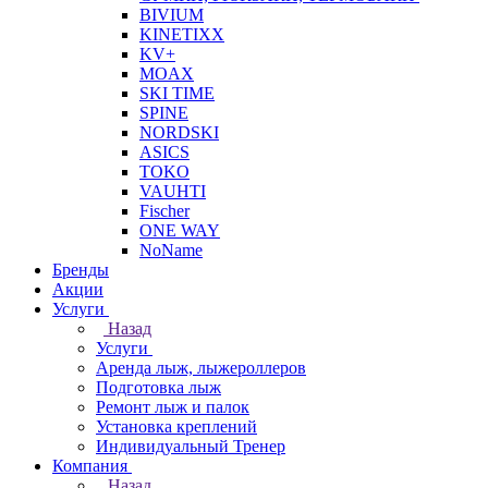
BIVIUM
KINETIXX
KV+
MOAX
SKI TIME
SPINE
NORDSKI
ASICS
TOKO
VAUHTI
Fischer
ONE WAY
NoName
Бренды
Акции
Услуги
Назад
Услуги
Аренда лыж, лыжероллеров
Подготовка лыж
Ремонт лыж и палок
Установка креплений
Индивидуальный Тренер
Компания
Назад