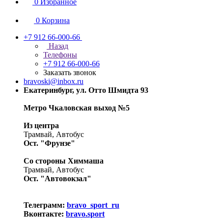
0
Избранное
0
Корзина
+7 912 66-000-66
Назад
Телефоны
+7 912 66-000-66
Заказать звонок
bravoski@inbox.ru
Екатеринбург, ул. Отто Шмидта 93
Метро Чкаловская выход №5
Из центра
Трамвай, Автобус
Ост. "Фрунзе"
Со стороны Химмаша
Трамвай, Автобус
Ост. "Автовокзал"
Телеграмм:
bravo_sport_ru
Вконтакте:
bravo.sport