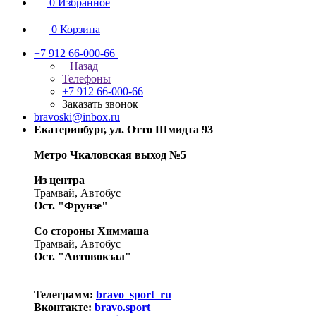
0
Избранное
0
Корзина
+7 912 66-000-66
Назад
Телефоны
+7 912 66-000-66
Заказать звонок
bravoski@inbox.ru
Екатеринбург, ул. Отто Шмидта 93
Метро Чкаловская выход №5
Из центра
Трамвай, Автобус
Ост. "Фрунзе"
Со стороны Химмаша
Трамвай, Автобус
Ост. "Автовокзал"
Телеграмм:
bravo_sport_ru
Вконтакте:
bravo.sport