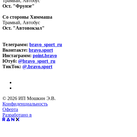
Трамвай, Автобус
Ост. "Фрунзе"
Со стороны Химмаша
Трамвай, Автобус
Ост. "Автовокзал"
Телеграмм:
bravo_sport_ru
Вконтакте:
bravo.sport
Инстаграмм:
point.bravo
Ютуб:
@bravo_sport_ru
ТикТок:
@.bravo.sport
© 2026 ИП Мошкин Э.В.
Конфиденциальность
Оферта
Разработано в