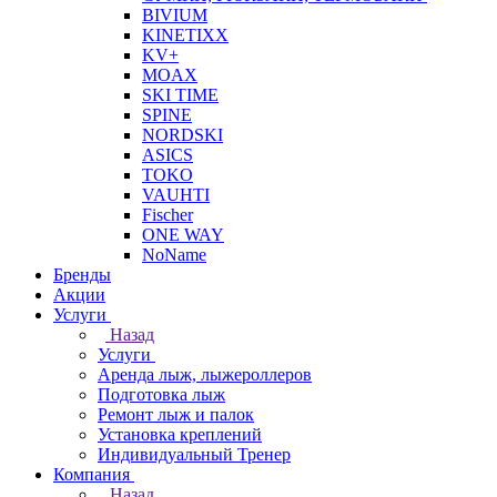
BIVIUM
KINETIXX
KV+
MOAX
SKI TIME
SPINE
NORDSKI
ASICS
TOKO
VAUHTI
Fischer
ONE WAY
NoName
Бренды
Акции
Услуги
Назад
Услуги
Аренда лыж, лыжероллеров
Подготовка лыж
Ремонт лыж и палок
Установка креплений
Индивидуальный Тренер
Компания
Назад