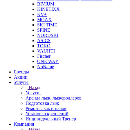
BIVIUM
KINETIXX
KV+
MOAX
SKI TIME
SPINE
NORDSKI
ASICS
TOKO
VAUHTI
Fischer
ONE WAY
NoName
Бренды
Акции
Услуги
Назад
Услуги
Аренда лыж, лыжероллеров
Подготовка лыж
Ремонт лыж и палок
Установка креплений
Индивидуальный Тренер
Компания
Назад