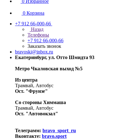
0
Избранное
0
Корзина
+7 912 66-000-66
Назад
Телефоны
+7 912 66-000-66
Заказать звонок
bravoski@inbox.ru
Екатеринбург, ул. Отто Шмидта 93
Метро Чкаловская выход №5
Из центра
Трамвай, Автобус
Ост. "Фрунзе"
Со стороны Химмаша
Трамвай, Автобус
Ост. "Автовокзал"
Телеграмм:
bravo_sport_ru
Вконтакте:
bravo.sport