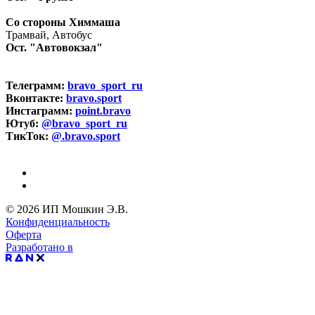
Со стороны Химмаша
Трамвай, Автобус
Ост. "Автовокзал"
Телеграмм:
bravo_sport_ru
Вконтакте:
bravo.sport
Инстаграмм:
point.bravo
Ютуб:
@bravo_sport_ru
ТикТок:
@.bravo.sport
© 2026 ИП Мошкин Э.В.
Конфиденциальность
Оферта
Разработано в