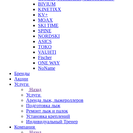
BIVIUM
KINETIXX
KV+
MOAX
SKI TIME
SPINE
NORDSKI
ASICS
TOKO
VAUHTI
Fischer
ONE WAY
NoName
Бренды
Акции
Услуги
Назад
Услуги
Аренда лыж, лыжероллеров
Подготовка лыж
Ремонт лыж и палок
Установка креплений
Индивидуальный Тренер
Компания
Назад