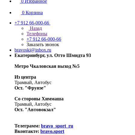
0
Избранное
0
Корзина
+7 912 66-000-66
Назад
Телефоны
+7 912 66-000-66
Заказать звонок
bravoski@inbox.ru
Екатеринбург, ул. Отто Шмидта 93
Метро Чкаловская выход №5
Из центра
Трамвай, Автобус
Ост. "Фрунзе"
Со стороны Химмаша
Трамвай, Автобус
Ост. "Автовокзал"
Телеграмм:
bravo_sport_ru
Вконтакте:
bravo.sport