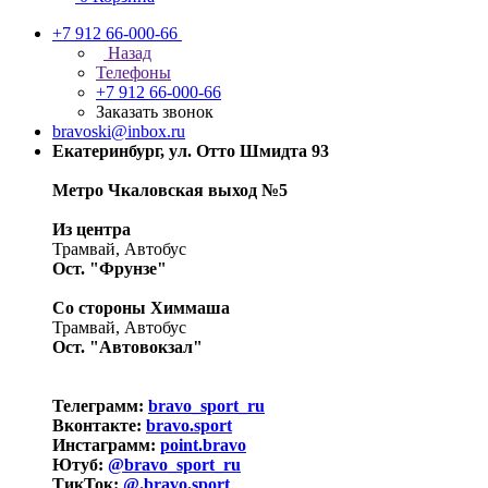
+7 912 66-000-66
Назад
Телефоны
+7 912 66-000-66
Заказать звонок
bravoski@inbox.ru
Екатеринбург, ул. Отто Шмидта 93
Метро Чкаловская выход №5
Из центра
Трамвай, Автобус
Ост. "Фрунзе"
Со стороны Химмаша
Трамвай, Автобус
Ост. "Автовокзал"
Телеграмм:
bravo_sport_ru
Вконтакте:
bravo.sport
Инстаграмм:
point.bravo
Ютуб:
@bravo_sport_ru
ТикТок:
@.bravo.sport