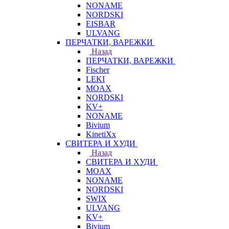
NONAME
NORDSKI
EISBAR
ULVANG
ПЕРЧАТКИ, ВАРЕЖКИ
Назад
ПЕРЧАТКИ, ВАРЕЖКИ
Fischer
LEKI
MOAX
NORDSKI
KV+
NONAME
Bivium
KinetiXx
СВИТЕРА И ХУДИ
Назад
СВИТЕРА И ХУДИ
MOAX
NONAME
NORDSKI
SWIX
ULVANG
KV+
Bivium