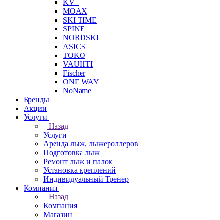
KV+
MOAX
SKI TIME
SPINE
NORDSKI
ASICS
TOKO
VAUHTI
Fischer
ONE WAY
NoName
Бренды
Акции
Услуги
Назад
Услуги
Аренда лыж, лыжероллеров
Подготовка лыж
Ремонт лыж и палок
Установка креплений
Индивидуальный Тренер
Компания
Назад
Компания
Магазин