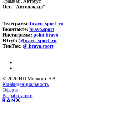
Трамвай, Автобус
Ост. "Автовокзал"
Телеграмм:
bravo_sport_ru
Вконтакте:
bravo.sport
Инстаграмм:
point.bravo
Ютуб:
@bravo_sport_ru
ТикТок:
@.bravo.sport
© 2026 ИП Мошкин Э.В.
Конфиденциальность
Оферта
Разработано в