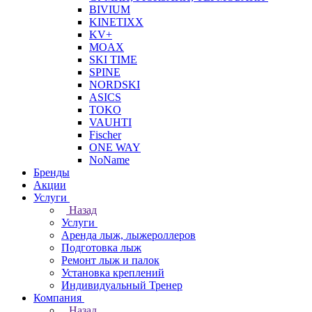
BIVIUM
KINETIXX
KV+
MOAX
SKI TIME
SPINE
NORDSKI
ASICS
TOKO
VAUHTI
Fischer
ONE WAY
NoName
Бренды
Акции
Услуги
Назад
Услуги
Аренда лыж, лыжероллеров
Подготовка лыж
Ремонт лыж и палок
Установка креплений
Индивидуальный Тренер
Компания
Назад