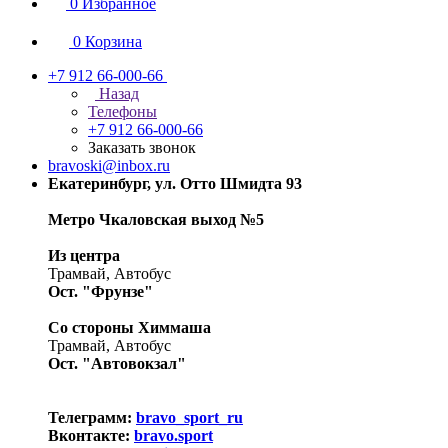
0
Избранное
0
Корзина
+7 912 66-000-66
Назад
Телефоны
+7 912 66-000-66
Заказать звонок
bravoski@inbox.ru
Екатеринбург, ул. Отто Шмидта 93
Метро Чкаловская выход №5
Из центра
Трамвай, Автобус
Ост. "Фрунзе"
Со стороны Химмаша
Трамвай, Автобус
Ост. "Автовокзал"
Телеграмм:
bravo_sport_ru
Вконтакте:
bravo.sport