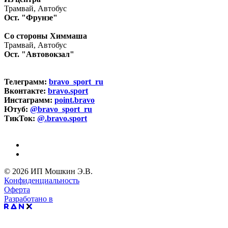
Трамвай, Автобус
Ост. "Фрунзе"
Со стороны Химмаша
Трамвай, Автобус
Ост. "Автовокзал"
Телеграмм:
bravo_sport_ru
Вконтакте:
bravo.sport
Инстаграмм:
point.bravo
Ютуб:
@bravo_sport_ru
ТикТок:
@.bravo.sport
© 2026 ИП Мошкин Э.В.
Конфиденциальность
Оферта
Разработано в