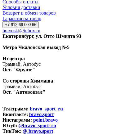
Способы оплаты
Условия доставки
Возврат и обмен товаров
Гарантия на товар
+7 912 66-000-66
bravoski@inbox.ru
Екатеринбург, ул. Отто Шмидта 93
Метро Чкаловская выход №5
Из центра
Трамвай, Автобус
Ост. "Фрунзе"
Со стороны Химмаша
Трамвай, Автобус
Ост. "Автовокзал"
Телеграмм:
bravo_sport_ru
Вконтакте:
bravo.sport
Инстаграмм:
point.bravo
Ютуб:
@bravo_sport_ru
ТикТок:
@.bravo.sport