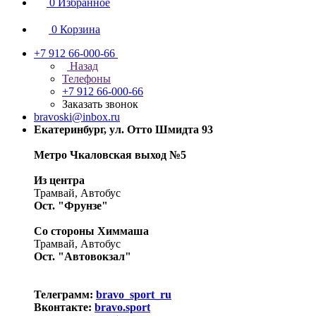
0
Избранное
0
Корзина
+7 912 66-000-66
Назад
Телефоны
+7 912 66-000-66
Заказать звонок
bravoski@inbox.ru
Екатеринбург, ул. Отто Шмидта 93
Метро Чкаловская выход №5
Из центра
Трамвай, Автобус
Ост. "Фрунзе"
Со стороны Химмаша
Трамвай, Автобус
Ост. "Автовокзал"
Телеграмм:
bravo_sport_ru
Вконтакте:
bravo.sport