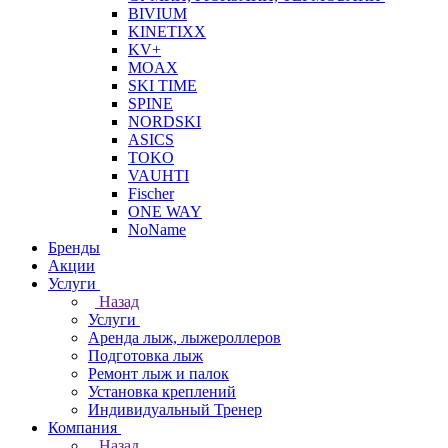
BIVIUM
KINETIXX
KV+
MOAX
SKI TIME
SPINE
NORDSKI
ASICS
TOKO
VAUHTI
Fischer
ONE WAY
NoName
Бренды
Акции
Услуги
Назад
Услуги
Аренда лыж, лыжероллеров
Подготовка лыж
Ремонт лыж и палок
Установка креплений
Индивидуальный Тренер
Компания
Назад