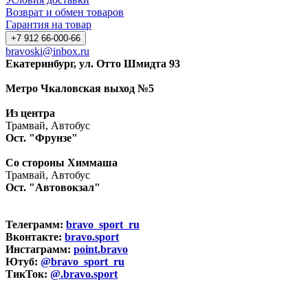
Возврат и обмен товаров
Гарантия на товар
+7 912 66-000-66
bravoski@inbox.ru
Екатеринбург, ул. Отто Шмидта 93
Метро Чкаловская выход №5
Из центра
Трамвай, Автобус
Ост. "Фрунзе"
Со стороны Химмаша
Трамвай, Автобус
Ост. "Автовокзал"
Телеграмм:
bravo_sport_ru
Вконтакте:
bravo.sport
Инстаграмм:
point.bravo
Ютуб:
@bravo_sport_ru
ТикТок:
@.bravo.sport