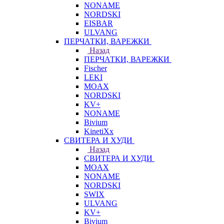
NONAME
NORDSKI
EISBAR
ULVANG
ПЕРЧАТКИ, ВАРЕЖКИ
Назад
ПЕРЧАТКИ, ВАРЕЖКИ
Fischer
LEKI
MOAX
NORDSKI
KV+
NONAME
Bivium
KinetiXx
СВИТЕРА И ХУДИ
Назад
СВИТЕРА И ХУДИ
MOAX
NONAME
NORDSKI
SWIX
ULVANG
KV+
Bivium