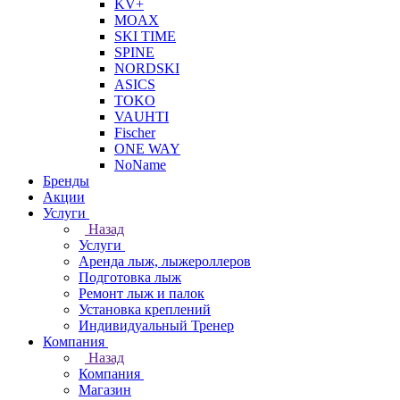
KV+
MOAX
SKI TIME
SPINE
NORDSKI
ASICS
TOKO
VAUHTI
Fischer
ONE WAY
NoName
Бренды
Акции
Услуги
Назад
Услуги
Аренда лыж, лыжероллеров
Подготовка лыж
Ремонт лыж и палок
Установка креплений
Индивидуальный Тренер
Компания
Назад
Компания
Магазин