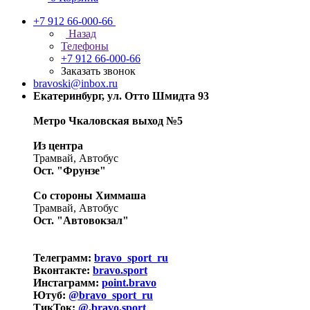
+7 912 66-000-66
Назад
Телефоны
+7 912 66-000-66
Заказать звонок
bravoski@inbox.ru
Екатеринбург, ул. Отто Шмидта 93
Метро Чкаловская выход №5
Из центра
Трамвай, Автобус
Ост. "Фрунзе"
Со стороны Химмаша
Трамвай, Автобус
Ост. "Автовокзал"
Телеграмм:
bravo_sport_ru
Вконтакте:
bravo.sport
Инстаграмм:
point.bravo
Ютуб:
@bravo_sport_ru
ТикТок:
@.bravo.sport