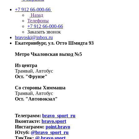
+7 912 66-000-66
Назад
Телефоны
+7 912 66-000-66
Заказать звонок
bravoski@inbox.ru
Екатеринбург, ул. Отто Шмидта 93
Метро Чкаловская выход №5
Из центра
Трамвай, Автобус
Ост. "Фрунзе"
Со стороны Химмаша
Трамвай, Автобус
Ост. "Автовокзал"
Телеграмм:
bravo_sport_ru
Вконтакте:
bravo.sport
Инстаграмм:
point.bravo
Ютуб:
@bravo_sport_ru
ТикТок:
@.bravo.sport