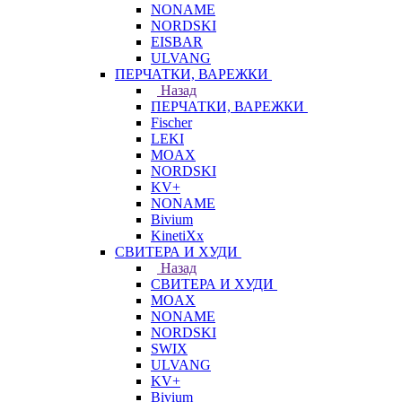
NONAME
NORDSKI
EISBAR
ULVANG
ПЕРЧАТКИ, ВАРЕЖКИ
Назад
ПЕРЧАТКИ, ВАРЕЖКИ
Fischer
LEKI
MOAX
NORDSKI
KV+
NONAME
Bivium
KinetiXx
СВИТЕРА И ХУДИ
Назад
СВИТЕРА И ХУДИ
MOAX
NONAME
NORDSKI
SWIX
ULVANG
KV+
Bivium