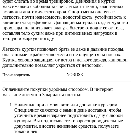
будет слетать во время тренировок. Движения в куртке
максимально свободны за счет легкости ткани, эластичных
вставок и анатомического кроя. Спортсмены оценят ее
легкость, почти невесомость, водостойкость, устойчивость к
влиянию ультрафиолета. Дышащий материал создает чувство
прохлады, не впитывает влагу, а быстро отводит ее от тела,
оставляя тело сухим даже при интенсивных нагрузках в
теплую и жаркую погоду.
Легкость куртки позволяет брать ее даже в дальние походы,
она занимает крайне мало места и не ощущется на плечах.
Куртка хорошо защищает от ветра и легкого дождя, капюшон
дополнительно позволяет укрыться от непогоды.
NORDSKI
Производитель
Оплачивайте покупки удобным способом. В интернет-
магазине доступно 3 варианта оплаты:
Наличные при самовывозе или доставке курьером.
Специалист свяжется с вами в день доставки, чтобы
уточнить время и заранее подготовить сдачу с любой
купюры. Вы подписываете товаросопроводительные
документы, вносите денежные средства, получаете
товар и чек.