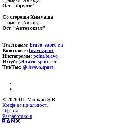
Трамвай, Автобус
Ост. "Фрунзе"
Со стороны Химмаша
Трамвай, Автобус
Ост. "Автовокзал"
Телеграмм:
bravo_sport_ru
Вконтакте:
bravo.sport
Инстаграмм:
point.bravo
Ютуб:
@bravo_sport_ru
ТикТок:
@.bravo.sport
© 2026 ИП Мошкин Э.В.
Конфиденциальность
Оферта
Разработано в