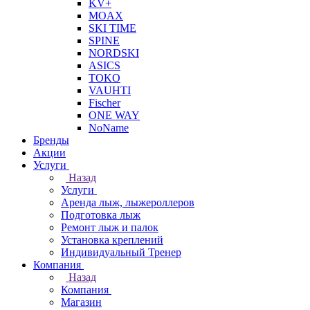
KV+
MOAX
SKI TIME
SPINE
NORDSKI
ASICS
TOKO
VAUHTI
Fischer
ONE WAY
NoName
Бренды
Акции
Услуги
Назад
Услуги
Аренда лыж, лыжероллеров
Подготовка лыж
Ремонт лыж и палок
Установка креплений
Индивидуальный Тренер
Компания
Назад
Компания
Магазин