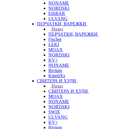
NONAME
NORDSKI
EISBAR
ULVANG
ПЕРЧАТКИ, ВАРЕЖКИ
Назад
ПЕРЧАТКИ, ВАРЕЖКИ
Fischer
LEKI
MOAX
NORDSKI
KV+
NONAME
Bivium
KinetiXx
СВИТЕРА И ХУДИ
Назад
СВИТЕРА И ХУДИ
MOAX
NONAME
NORDSKI
SWIX
ULVANG
KV+
Bivium