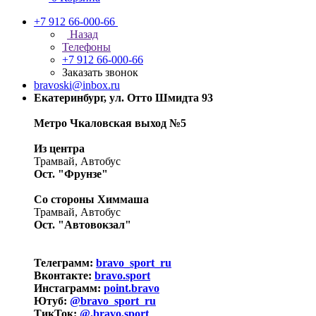
+7 912 66-000-66
Назад
Телефоны
+7 912 66-000-66
Заказать звонок
bravoski@inbox.ru
Екатеринбург, ул. Отто Шмидта 93
Метро Чкаловская выход №5
Из центра
Трамвай, Автобус
Ост. "Фрунзе"
Со стороны Химмаша
Трамвай, Автобус
Ост. "Автовокзал"
Телеграмм:
bravo_sport_ru
Вконтакте:
bravo.sport
Инстаграмм:
point.bravo
Ютуб:
@bravo_sport_ru
ТикТок:
@.bravo.sport