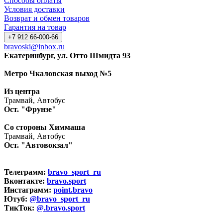
Способы оплаты
Условия доставки
Возврат и обмен товаров
Гарантия на товар
+7 912 66-000-66
bravoski@inbox.ru
Екатеринбург, ул. Отто Шмидта 93
Метро Чкаловская выход №5
Из центра
Трамвай, Автобус
Ост. "Фрунзе"
Со стороны Химмаша
Трамвай, Автобус
Ост. "Автовокзал"
Телеграмм:
bravo_sport_ru
Вконтакте:
bravo.sport
Инстаграмм:
point.bravo
Ютуб:
@bravo_sport_ru
ТикТок:
@.bravo.sport