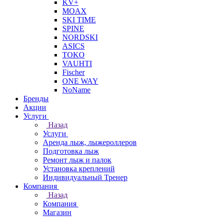
KV+
MOAX
SKI TIME
SPINE
NORDSKI
ASICS
TOKO
VAUHTI
Fischer
ONE WAY
NoName
Бренды
Акции
Услуги
Назад
Услуги
Аренда лыж, лыжероллеров
Подготовка лыж
Ремонт лыж и палок
Установка креплений
Индивидуальный Тренер
Компания
Назад
Компания
Магазин